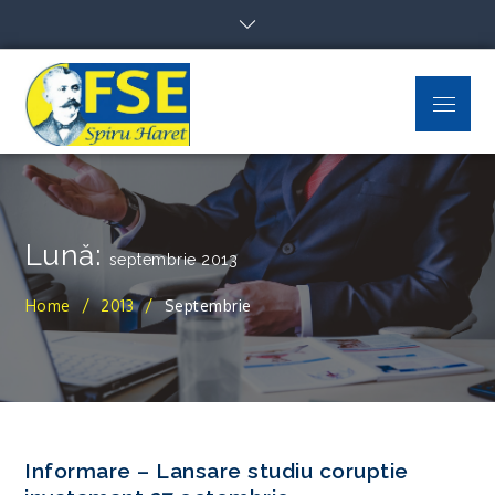
Skip
to
content
Menu
FSE Spiru Haret
Uniti suntem puternici
Lună:
septembrie 2013
Home
2013
Septembrie
Informare – Lansare studiu coruptie