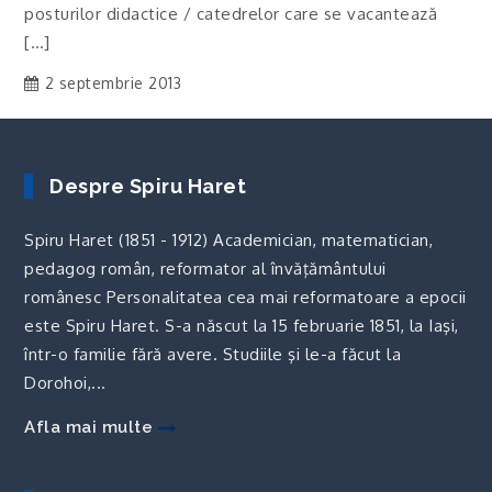
posturilor didactice / catedrelor care se vacantează
[…]
2 septembrie 2013
Despre Spiru Haret
Spiru Haret (1851 - 1912) Academician, matematician,
pedagog român, reformator al învăţământului
românesc Personalitatea cea mai reformatoare a epocii
este Spiru Haret. S-a născut la 15 februarie 1851, la Iaşi,
într-o familie fără avere. Studiile şi le-a făcut la
Dorohoi,...
Afla mai multe