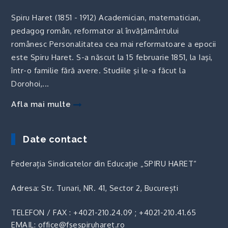
Spiru Haret (1851 - 1912) Academician, matematician,
pedagog român, reformator al învăţământului
românesc Personalitatea cea mai reformatoare a epocii
este Spiru Haret. S-a născut la 15 februarie 1851, la Iaşi,
într-o familie fără avere. Studiile şi le-a făcut la
Dorohoi,...
Afla mai multe
Date contact
Federația Sindicatelor din Educație „SPIRU HARET“
Adresa: Str. Tunari, NR. 41, Sector 2, București
TELEFON / FAX :
+4021-210.24.09
;
+4021-210.41.65
EMAIL: office@fsespiruharet.ro