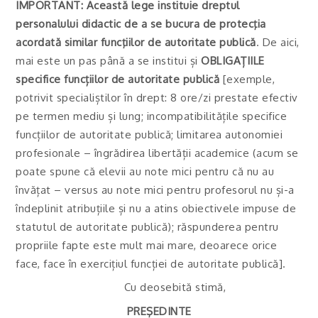
IMPORTANT: Această lege instituie dreptul
personalului didactic de a se bucura de protecţia
acordată similar funcţiilor de autoritate publică
. De aici,
mai este un pas până a se institui și
OBLIGAȚIILE
specifice funcțiilor de autoritate publică
[exemple,
potrivit specialiștilor în drept: 8 ore/zi prestate efectiv
pe termen mediu și lung; incompatibilitățile specifice
funcțiilor de autoritate publică; limitarea autonomiei
profesionale – îngrădirea libertății academice (acum se
poate spune că elevii au note mici pentru că nu au
învățat – versus au note mici pentru profesorul nu și-a
îndeplinit atribuțiile și nu a atins obiectivele impuse de
statutul de autoritate publică); răspunderea pentru
propriile fapte este mult mai mare, deoarece orice
face, face în exercițiul funcției de autoritate publică].
Cu deosebită stimă,
PREŞEDINTE