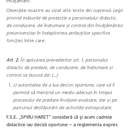
învățământ.
Obiecțiile noastre au vizat alte texte din cuprinsul
Legii
privind măsurile de protecție a personalului didactic,
de conducere, de îndrumare și control din învățământul
preuniversitar în îndeplinirea atribuțiilor specifice
funcției
, între care:
Art
.
2.
În aplicarea prevederilor
art. 1,
personalul
didactic de predare, de conducere, de îndrumare şi
control se bucură de: (…)
c)
autoritatea de a lua decizii oportune, care să îi
permită să menţină un mediu adecvat în timpul
procesului de predare-învăţare-evaluare, dar şi pe
parcursul desfăşurării de activităţi extraşcolare;
F.S.E. „SPIRU HARET” consideră că și acum cadrele
didactice iau decizii oportune – a reglementa expres