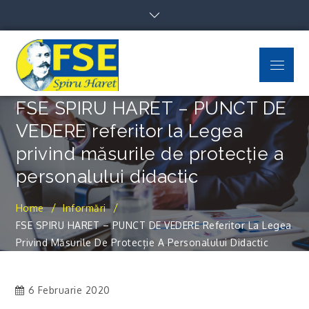
Skip
to
content
Menu
FSE Spiru Haret
Uniti suntem puternici
FSE SPIRU HARET – PUNCT DE
VEDERE referitor la Legea
privind măsurile de protecție a
personalului didactic
Home
Informări
FSE SPIRU HARET – PUNCT DE VEDERE Referitor La Legea
Privind Măsurile De Protecție A Personalului Didactic
6 Februarie 2020