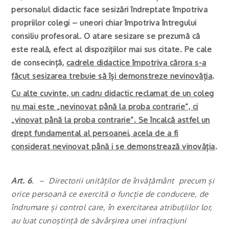
personalul didactic face sesizări îndreptate împotriva
propriilor colegi – uneori chiar împotriva întregului
consiliu profesoral. O atare sesizare se prezumă că
este reală, efect al dispozițiilor mai sus citate. Pe cale
de consecință,
cadrele didactice împotriva cărora s-a
făcut sesizarea trebuie să își demonstreze nevinovăția
.
Cu alte cuvinte, un cadru didactic reclamat de un coleg
nu mai este „nevinovat până la proba contrarie”, ci
„vinovat până la proba contrarie”. Se încalcă astfel un
drept fundamental al persoanei, acela de a fi
considerat nevinovat până i se demonstrează vinovăția
.
Art. 6
. – Directorii unităților de învățământ precum și
orice persoană ce exercită o funcție de conducere, de
îndrumare și control care, în exercitarea atribuţiilor lor,
au luat cunoştinţă de săvârşirea unei infracţiuni