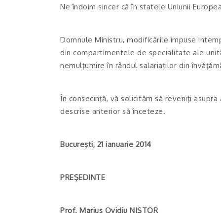
Ne îndoim sincer că în statele Uniunii European
Domnule Ministru, modificările impuse intempes
din compartimentele de specialitate ale unită
nemulţumire în rândul salariaţilor din învăţăm
În consecinţă, vă solicităm să reveniţi asupra 
descrise anterior să înceteze.
Bucureşti, 21 ianuarie 2014
PREŞEDINTE
Prof. Marius Ovidiu NISTOR