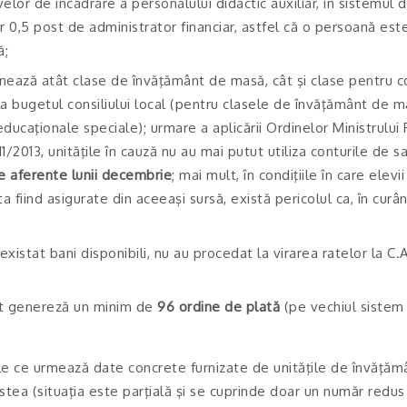
elor de încadrare a personalului didactic auxiliar, în sistemul 
,5 post de administrator financiar, astfel că o persoană este î
ă;
onează atât clase de învăţământ de masă, cât şi clase pentru co
a bugetul consiliului local (pentru clasele de învăţământ de ma
ducaţionale speciale); urmare a aplicării Ordinelor Ministrului 
/2013, unităţile în cauză nu au mai putut utiliza conturile de sal
ile aferente lunii decembrie
; mai mult, în condiţiile în care elev
a fiind asigurate din aceeaşi sursă, există pericolul ca, în curân
xistat bani disponibili, nu au procedat la virarea ratelor la C.A.R
ânt genereză un minim de
96 ordine de plată
(pe vechiul sistem
le ce urmează date concrete furnizate de unităţile de învăţămâ
ea (situaţia este parţială şi se cuprinde doar un număr redus 