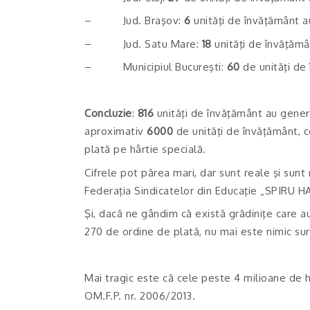
– Jud. Braşov:
6
unităţi de învăţământ a
– Jud. Satu Mare:
18
unităţi de învăţămâ
– Municipiul Bucureşti:
60
de unităţi de
Concluzie
:
816
unităţi de învăţământ au genera
aproximativ
6000
de unităţi de învăţământ, 
plată pe hârtie specială.
Cifrele pot părea mari, dar sunt reale şi sunt 
Federaţia Sindicatelor din Educaţie „SPIRU H
Şi, dacă ne gândim că există grădiniţe care a
270 de ordine de plată, nu mai este nimic sur
Mai tragic este că cele peste 4 milioane de 
OM.F.P. nr. 2006/2013.