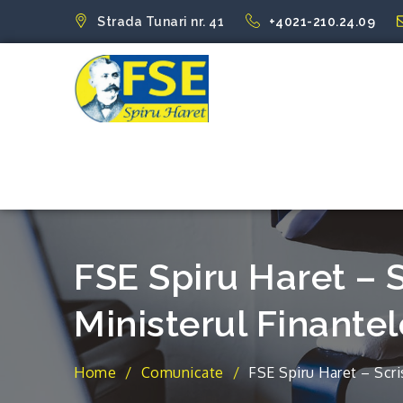
Skip
Strada Tunari nr. 41
+4021-210.24.09
to
content
FSE Spiru Har
Uniti suntem puternici
FSE Spiru Haret – 
Ministerul Finantel
Home
Comunicate
FSE Spiru Haret – Scri