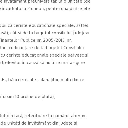
de învăţământ preuniversitar, la o unitate (de
ncadrată la 2 unităţi, pentru una dintre ele
pii cu cerinţe educaţionale speciale, astfel
să), cât şi de la bugetul consiliului judeţean
Finanţelor Publice nr. 2005/2013, nr.
arii cu finanţare de la bugetul Consiliului
ii cu cerinţe educaţionale speciale servesc şi
d, elevilor în cauză să nu li se mai asigure
., bănci etc. ale salariaţilor, mulţi dintre
 maxim 10 ordine de plată);
nt din ţară, referitoare la numărul aberant
de unităţi de învăţământ din judeţe şi