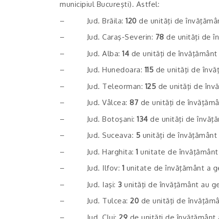
municipiul Bucureşti). Astfel:
– Jud. Brăila:
120
de unităţi de învăţămân
– Jud. Caraş-Severin:
78
de unităţi de î
– Jud. Alba:
14
de unităţi de învăţământ 
– Jud. Hunedoara:
115
de unităţi de învă
– Jud. Teleorman:
125
de unităţi de înv
– Jud. Vâlcea:
87
de unităţi de învăţămâ
– Jud. Botoşani:
134
de unităţi de învăţ
– Jud. Suceava:
5
unităţi de învăţământ 
– Jud. Harghita:
1
unitate de învăţământ 
– Jud. Ilfov:
1
unitate de învăţământ a ge
– Jud. Iaşi:
3
unităţi de învăţământ au ge
– Jud. Tulcea:
20
de unităţi de învăţămâ
– Jud. Cluj:
29
de unităţi de învăţământ 