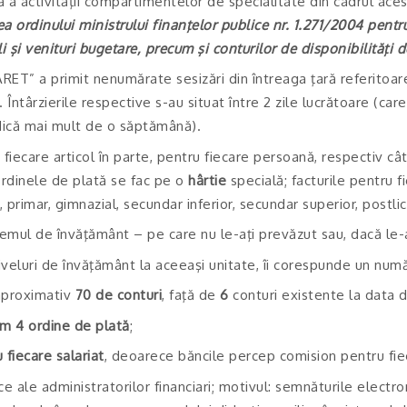
vă a activităţii compartimentelor de specialitate din cadrul ace
a ordinului ministrului finanţelor publice nr. 1.271/2004 pentr
i şi venituri bugetare, precum şi conturilor de disponibilităţi de
ET” a primit nenumărate sesizări din întreaga ţară referitoare l
 Întârzierile respective s-au situat între 2 zile lucrătoare (care
adică mai mult de o săptămână).
e fiecare articol în parte, pentru fiecare persoană, respectiv c
 ordinele de plată se fac pe o
hârtie
specială; facturile pentru fi
 primar, gimnazial, secundar inferior, secundar superior, postlic
emul de învăţământ – pe care nu le-aţi prevăzut sau, dacă le-aţ
iveluri de învăţământ la aceeaşi unitate, îi corespunde un num
aproximativ
70 de conturi
, faţă de
6
conturi existente la data 
m 4 ordine de plată
;
fiecare salariat
, deoarece băncile percep comision pentru fie
e ale administratorilor financiari; motivul: semnăturile elect