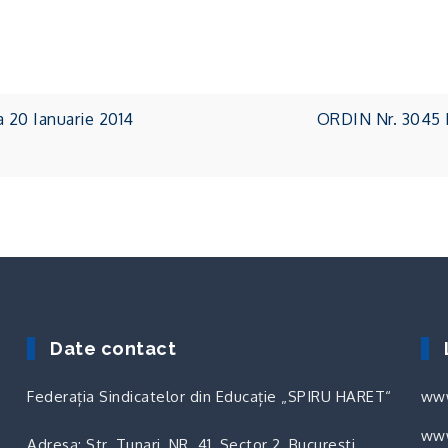
 20 Ianuarie 2014
ORDIN Nr. 3045 D
Date contact
Federația Sindicatelor din Educație „SPIRU HARET“
www
www
Adresa: Str. Tunari, NR. 41, Sector 2, București