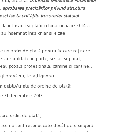
stora, efect al
Ordinului Ministrului Finanţelor
u aprobarea precizărilor privind structura
schise la unităţile trezoreriei statului
.
a întârzierea plăţii în luna ianuarie 2014 a
 au însemnat însă chiar şi 4 zile
âte un ordin de plată pentru fiecare reţinere
ecare utilitate în parte, se fac separat,
eal, şcoală profesională, cămine şi cantine).
i prevăzut, le-aţi ignorat:
ăr
dublu/triplu
de ordine de plată;
de 31 decembrie 2013;
care ordin de plată;
ronice nu sunt recunoscute decât pe o singură