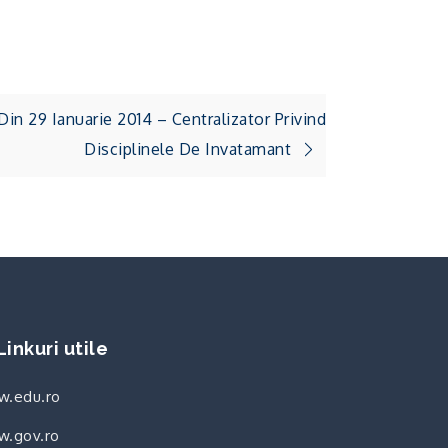
in 29 Ianuarie 2014 – Centralizator Privind
Disciplinele De Invatamant
Linkuri utile
.edu.ro
.gov.ro