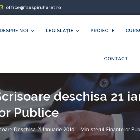
office@fsespiruharet.ro
DESPRE NOI
LEGISLAȚIE
PROIECTE
CURS
et
CONTACT
Scrisoare deschisa 21 ia
or Publice
soare Deschisa 21 Ianuarie 2014 – Ministerul Finantelor Pub