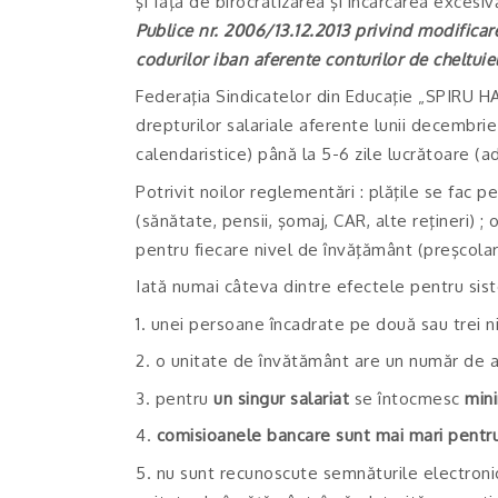
şi faţă de birocratizarea şi încărcarea excesi
Publice nr. 2006/13.12.2013 privind modificare
codurilor iban aferente conturilor de cheltuiel
Federaţia Sindicatelor din Educaţie „SPIRU HAR
drepturilor salariale aferente lunii decembrie.
calendaristice) până la 5-6 zile lucrătoare (
Potrivit noilor reglementări : plăţile se fac p
(sănătate, pensii, şomaj, CAR, alte reţineri) ;
pentru fiecare nivel de învăţământ (preşcolar,
Iată numai câteva dintre efectele pentru sist
1. unei persoane încadrate pe două sau trei n
2. o unitate de învătământ are un număr de 
3. pentru
un singur salariat
se întocmesc
mini
4.
comisioanele bancare sunt mai mari pentru 
5. nu sunt recunoscute semnăturile electronic