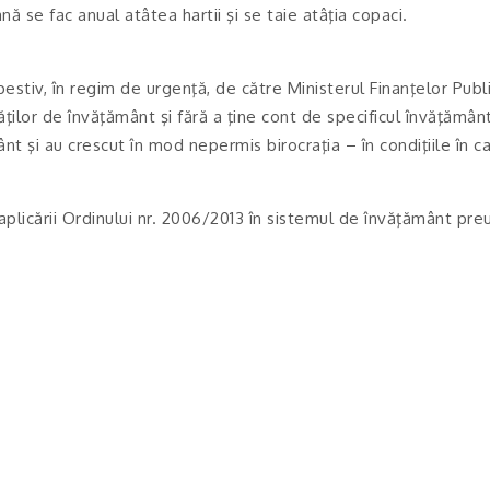
ă se fac anual atâtea hartii şi se taie atâţia copaci.
tiv, în regim de urgenţă, de către Ministerul Finanţelor Publice
ţilor de învăţământ şi fără a ţine cont de specificul învăţământ
ânt şi au crescut în mod nepermis birocraţia – în condiţiile în
aplicării Ordinului nr. 2006/2013 în sistemul de învăţământ preun