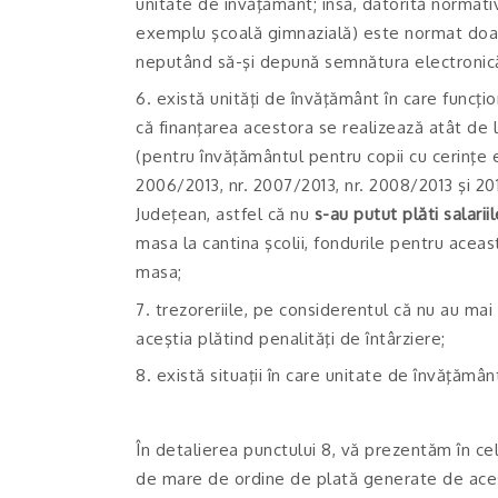
unitate de învăţământ; însă, datorită normativ
exemplu şcoală gimnazială) este normat doar 0
neputând să-şi depună semnătura electronic
6. există unităţi de învăţământ în care funcţi
că finanţarea acestora se realizează atât de l
(pentru învăţământul pentru copii cu cerinţe e
2006/2013, nr. 2007/2013, nr. 2008/2013 şi 2011
Judeţean, astfel că nu
s-au putut plăti salari
masa la cantina şcolii, fondurile pentru aceast
masa;
7. trezoreriile, pe considerentul că nu au mai e
aceştia plătind penalităţi de întârziere;
8. există situaţii în care unitate de învăţăm
În detalierea punctului 8, vă prezentăm în ce
de mare de ordine de plată generate de acest