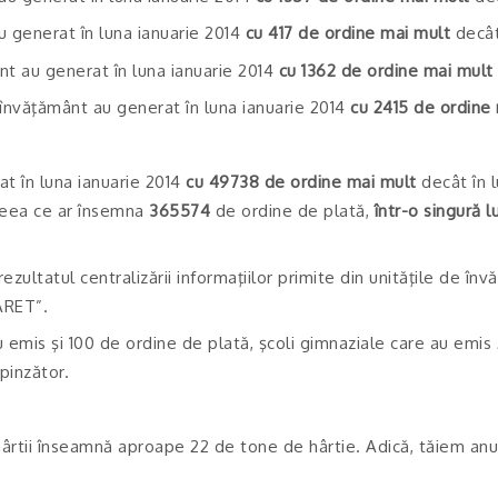
u generat în luna ianuarie 2014
cu 417 de ordine mai mult
decât
nt au generat în luna ianuarie 2014
cu 1362 de ordine mai mult
 învăţământ au generat în luna ianuarie 2014
cu 2415 de ordine
t în luna ianuarie 2014
cu 49738 de ordine mai mult
decât în l
ceea ce ar însemna
365574
de ordine de plată,
într-o singură l
rezultatul centralizării informaţiilor primite din unităţile de î
ARET”.
u emis şi 100 de ordine de plată, şcoli gimnaziale care au emis
pinzător.
hârtii înseamnă aproape 22 de tone de hârtie. Adică, tăiem anu