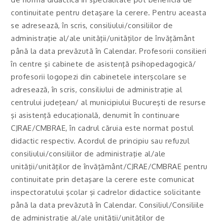
continuitate pentru detaşare la cerere. Pentru aceasta
se adresează, în scris, consiliului/consiliilor de
administraţie al/ale unităţii/unităţilor de învăţământ
până la data prevăzută în Calendar. Profesorii consilieri
în centre şi cabinete de asistenţă psihopedagogică/
profesorii logopezi din cabinetele interşcolare se
adresează, în scris, consiliului de administraţie al
centrului judeţean/ al municipiului Bucureşti de resurse
şi asistenţă educaţională, denumit în continuare
CJRAE/CMBRAE, în cadrul căruia este normat postul
didactic respectiv. Acordul de principiu sau refuzul
consiliului/consiliilor de administraţie al/ale
unităţii/unităţilor de învăţământ/CJRAE/CMBRAE pentru
continuitate prin detaşare la cerere este comunicat
inspectoratului şcolar şi cadrelor didactice solicitante
până la data prevăzută în Calendar. Consiliul/Consiliile
de administraţie al/ale unităţii/unităţilor de