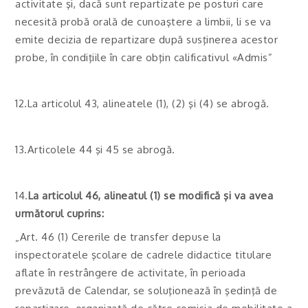
activitate şi, dacă sunt repartizate pe posturi care
necesită probă orală de cunoaştere a limbii, li se va
emite decizia de repartizare după susţinerea acestor
probe, în condiţiile în care obţin calificativul «Admis”
12.La articolul 43, alineatele (1), (2) şi (4) se abrogă.
13.Articolele 44 şi 45 se abrogă.
14.
La articolul 46, alineatul (1) se modifică şi va avea
următorul cuprins:
„Art. 46 (1) Cererile de transfer depuse la
inspectoratele şcolare de cadrele didactice titulare
aflate în restrângere de activitate, în perioada
prevăzută de Calendar, se soluţionează în şedinţă de