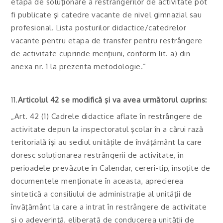
etapa de soluţionare a restrângerilor de activitate pot
fi publicate şi catedre vacante de nivel gimnazial sau
profesional. Lista posturilor didactice/catedrelor
vacante pentru etapa de transfer pentru restrângere
de activitate cuprinde menţiuni, conform lit. a) din
anexa nr. 1 la prezenta metodologie.”
11.
Articolul 42 se modifică şi va avea următorul cuprins:
„Art. 42 (1) Cadrele didactice aflate în restrângere de
activitate depun la inspectoratul şcolar în a cărui rază
teritorială îşi au sediul unităţile de învăţământ la care
doresc soluţionarea restrângerii de activitate, în
perioadele prevăzute în Calendar, cereri-tip, însoţite de
documentele menţionate în aceasta, aprecierea
sintetică a consiliului de administraţie al unităţii de
învăţământ la care a intrat în restrângere de activitate
şi o adeverinţă, eliberată de conducerea unităţii de