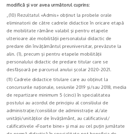
modifică şi vor avea următorul cuprins:
„(10) Rezultatul «Admis» obţinut la probele orale
eliminatorii de către cadrele didactice în oricare etapă
de mobilitate rămâne valabil şi pentru etapele
ulterioare ale mobilităţii personalului didactic de
predare din învăţământul preuniversitar, prevăzute la
alin. (1), precum şi pentru etapele mobilităţii
personalului didactic de predare titular care se
desfăşoară pe parcursul anului şcolar 2020-2021.
(11) Cadrele didactice titulare care au obţinut la
concursurile naţionale, sesiunile 2019 şi/sau 2018, media
de repartizare minimum 5 (cinci) în specialitatea
postului au acordul de principiu al consiliului de
administraţie/consiliilor de administraţie al/ale
unităţii/unităţilor de învăţământ, au calificativul/
calificativele «Foarte bine» şi mai au cel puţin jumătate
de normă didactică în specialitate pot beneficia de