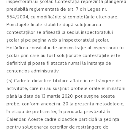
inspectoratului şcolar. Contestaţia reprezintă plângerea
prealabilă reglementată de art. 7 din Legea nr.
554/2004, cu modificările şi completările ulterioare.
Punctajele finale stabilite după soluţionarea
contestaţiilor se afişează la sediul inspectoratului
şcolar şi pe pagina web a inspectoratului şcolar.
Hotărârea consiliului de administraţie al inspectoratului
şcolar prin care au fost soluţionate contestaţiile este
definitivă şi poate fi atacată numai la instanţa de
contencios administrativ.
(5) Cadrele didactice titulare aflate în restrângere de
activitate, care nu au susţinut probele orale eliminatorii
până la data de 13 martie 2020, pot susţine aceste
probe, conform anexei nr. 20 la prezenta metodologie,
în etapa de pretransfer, în perioada prevăzută în
Calendar. Aceste cadre didactice participă la şedinţa
pentru soluţionarea cererilor de restrângere de