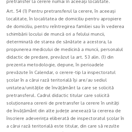
pretransfer la cerere numai în aceeaşi localitate.
Art. 54 (1) Pentru pretransferul la cerere, în aceeaşi
localitate, în localitatea de domiciliu pentru apropiere
de domiciliu, pentru reîntregirea familiei sau în vederea
schimbării locului de muncă ori a felului muncii,
determinată de starea de sănătate a acestora, la
propunerea medicului de medicină a muncii, personalul
didactic de predare, prevăzut la art. 53 alin. (1) din
prezenta metodologie, depune, în perioadele
prevăzute în Calendar, o cerere-tip la inspectoratul
şcolar în a cărui rază teritorială îşi are/au sediul
unitatea/unităţile de învăţământ la care se solicită
pretransferul. Cadrul didactic titular care solicită
soluţionarea cererii de pretransfer la cerere în unităţi
de învăţământ din alte judeţe anexează la cererea de
înscriere adeverinţa eliberată de inspectoratul şcolar în
a cărui rază teritorială este titular, din care să rezulte