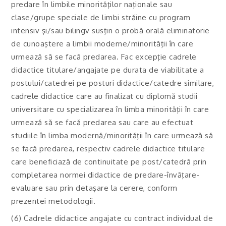
predare în limbile minorităţilor naţionale sau
clase/grupe speciale de limbi străine cu program
intensiv şi/sau bilingv susţin o probă orală eliminatorie
de cunoaştere a limbii moderne/minorităţii în care
urmează să se facă predarea. Fac excepţie cadrele
didactice titulare/angajate pe durata de viabilitate a
postului/catedrei pe posturi didactice/catedre similare,
cadrele didactice care au finalizat cu diplomă studii
universitare cu specializarea în limba minorităţii în care
urmează să se facă predarea sau care au efectuat
studiile în limba modernă/minorităţii în care urmează să
se facă predarea, respectiv cadrele didactice titulare
care beneficiază de continuitate pe post/catedră prin
completarea normei didactice de predare-învăţare-
evaluare sau prin detaşare la cerere, conform
prezentei metodologii.
(6) Cadrele didactice angajate cu contract individual de