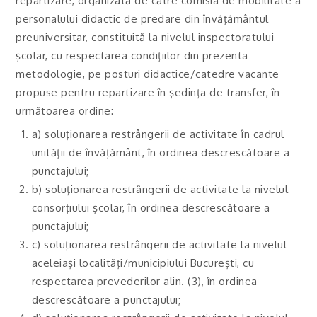
repartizare, organizată de către comisia de mobilitate a
personalului didactic de predare din învăţământul
preuniversitar, constituită la nivelul inspectoratului
şcolar, cu respectarea condiţiilor din prezenta
metodologie, pe posturi didactice/catedre vacante
propuse pentru repartizare în şedinţa de transfer, în
următoarea ordine:
a) soluţionarea restrângerii de activitate în cadrul
unităţii de învăţământ, în ordinea descrescătoare a
punctajului;
b) soluţionarea restrângerii de activitate la nivelul
consorţiului şcolar, în ordinea descrescătoare a
punctajului;
c) soluţionarea restrângerii de activitate la nivelul
aceleiaşi localităţi/municipiului Bucureşti, cu
respectarea prevederilor alin. (3), în ordinea
descrescătoare a punctajului;