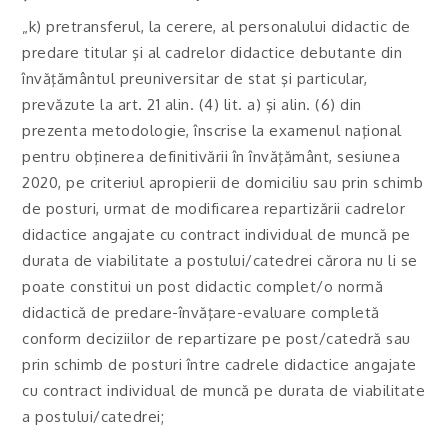
„k) pretransferul, la cerere, al personalului didactic de
predare titular şi al cadrelor didactice debutante din
învăţământul preuniversitar de stat şi particular,
prevăzute la art. 21 alin. (4) lit. a) şi alin. (6) din
prezenta metodologie, înscrise la examenul naţional
pentru obţinerea definitivării în învăţământ, sesiunea
2020, pe criteriul apropierii de domiciliu sau prin schimb
de posturi, urmat de modificarea repartizării cadrelor
didactice angajate cu contract individual de muncă pe
durata de viabilitate a postului/catedrei cărora nu li se
poate constitui un post didactic complet/o normă
didactică de predare-învăţare-evaluare completă
conform deciziilor de repartizare pe post/catedră sau
prin schimb de posturi între cadrele didactice angajate
cu contract individual de muncă pe durata de viabilitate
a postului/catedrei;