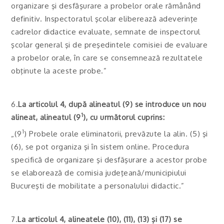
organizare şi desfăşurare a probelor orale rămânând
definitiv. Inspectoratul şcolar eliberează adeverinţe
cadrelor didactice evaluate, semnate de inspectorul
şcolar general şi de preşedintele comisiei de evaluare
a probelor orale, în care se consemnează rezultatele
obţinute la aceste probe.”
6.
La articolul 4, după alineatul (9) se introduce un nou
1
alineat, alineatul (9
), cu următorul cuprins:
1
„(9
) Probele orale eliminatorii, prevăzute la alin. (5) şi
(6), se pot organiza şi în sistem online. Procedura
specifică de organizare şi desfăşurare a acestor probe
se elaborează de comisia judeţeană/municipiului
Bucureşti de mobilitate a personalului didactic.”
7.
La articolul 4, alineatele (10), (11), (13) şi (17) se