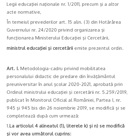
Legii educaţiei naţionale nr. 1/2011, precum şi a altor
acte normative,
În temeiul prevederilor art. 15 alin. (3) din Hotărârea
Guvernului nr. 24/2020 privind organizarea şi
funcţionarea Ministerului Educaţiei şi Cercetării,
ministrul educaţiei şi cercetării
emite prezentul ordin.
Art. I.
Metodologia-cadru privind mobilitatea
personalului didactic de predare din învăţământul
preuniversitar în anul şcolar 2020-2021, aprobată prin
Ordinul ministrului educaţiei şi cercetării nr. 5.259/2019,
publicat în Monitorul Oficial al României, Partea I, nr.
945 şi 945 bis din 26 noiembrie 2019, se modifică şi se
completează după cum urmează:
1.
La articolul 4 alineatul (1), literele k) şi n) se modifică
şi vor avea următorul cuprins: