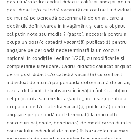
postului/catedrei cadrul didactic calificat angajat pe un
post didactic/o catedră vacant(ă) cu contract individual
de muncă pe perioadă determinată de un an, care a
dobândit definitivarea în învăţământ şi care a obţinut
cel puţin nota sau media 7 (şapte), necesară pentru a
ocupa un post/o catedră vacant(ă) publicat(ă) pentru
angajare pe perioadă nedeterminată la un concurs
naţional, în condiţiile Legii nr. 1/2011, cu modificările şi
completările ulterioare. Cadrul didactic calificat angajat
pe un post didactic/o catedră vacant(ă) cu contract
individual de muncă pe perioadă determinată de un an,
care a dobândit definitivarea în învăţământ şi a obţinut
cel puţin nota sau media 7 (şapte), necesară pentru a
ocupa un post/o catedră vacant(ă) publicat(ă) pentru
angajare pe perioadă nedeterminată la mai multe
concursuri naţionale, beneficiază de modificarea duratei
contractului individual de muncă în baza celei mai mari
note/medii de repartizare obţinute în specialitatea