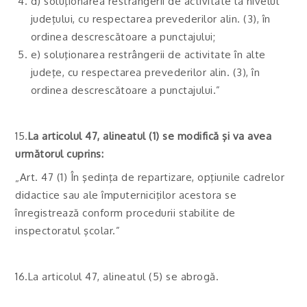
d) soluţionarea restrângerii de activitate la nivelul
judeţului, cu respectarea prevederilor alin. (3), în
ordinea descrescătoare a punctajului;
e) soluţionarea restrângerii de activitate în alte
judeţe, cu respectarea prevederilor alin. (3), în
ordinea descrescătoare a punctajului.”
15.
La articolul 47, alineatul (1) se modifică şi va avea
următorul cuprins:
„Art. 47 (1) În şedinţa de repartizare, opţiunile cadrelor
didactice sau ale împuterniciţilor acestora se
înregistrează conform procedurii stabilite de
inspectoratul şcolar.”
16.La articolul 47, alineatul (5) se abrogă.