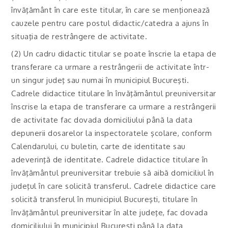
învăţământ în care este titular, în care se menţionează
cauzele pentru care postul didactic/catedra a ajuns în
situaţia de restrângere de activitate.
(2) Un cadru didactic titular se poate înscrie la etapa de
transferare ca urmare a restrângerii de activitate într-
un singur judeţ sau numai în municipiul Bucureşti.
Cadrele didactice titulare în învăţământul preuniversitar
înscrise la etapa de transferare ca urmare a restrângerii
de activitate fac dovada domiciliului până la data
depunerii dosarelor la inspectoratele şcolare, conform
Calendarului, cu buletin, carte de identitate sau
adeverinţă de identitate. Cadrele didactice titulare în
învăţământul preuniversitar trebuie să aibă domiciliul în
judeţul în care solicită transferul. Cadrele didactice care
solicită transferul în municipiul Bucureşti, titulare în
învăţământul preuniversitar în alte judeţe, fac dovada
domiciliului în municipiul Bucureşti până la data