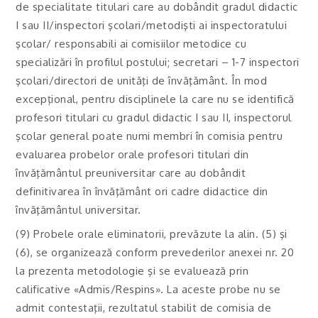
de specialitate titulari care au dobândit gradul didactic
I sau II/inspectori şcolari/metodişti ai inspectoratului
şcolar/ responsabili ai comisiilor metodice cu
specializări în profilul postului; secretari – 1-7 inspectori
şcolari/directori de unităţi de învăţământ. În mod
excepţional, pentru disciplinele la care nu se identifică
profesori titulari cu gradul didactic I sau II, inspectorul
şcolar general poate numi membri în comisia pentru
evaluarea probelor orale profesori titulari din
învăţământul preuniversitar care au dobândit
definitivarea în învăţământ ori cadre didactice din
învăţământul universitar.
(9) Probele orale eliminatorii, prevăzute la alin. (5) şi
(6), se organizează conform prevederilor anexei nr. 20
la prezenta metodologie şi se evaluează prin
calificative «Admis/Respins». La aceste probe nu se
admit contestaţii, rezultatul stabilit de comisia de