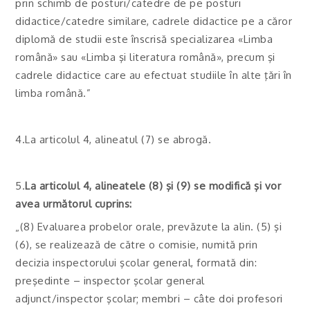
prin schimb de posturi/catedre de pe posturi
didactice/catedre similare, cadrele didactice pe a căror
diplomă de studii este înscrisă specializarea «Limba
română» sau «Limba şi literatura română», precum şi
cadrele didactice care au efectuat studiile în alte ţări în
limba română.”
4.La articolul 4, alineatul (7) se abrogă.
5.
La articolul 4, alineatele (8) şi (9) se modifică şi vor
avea următorul cuprins:
„(8) Evaluarea probelor orale, prevăzute la alin. (5) şi
(6), se realizează de către o comisie, numită prin
decizia inspectorului şcolar general, formată din:
preşedinte – inspector şcolar general
adjunct/inspector şcolar; membri – câte doi profesori