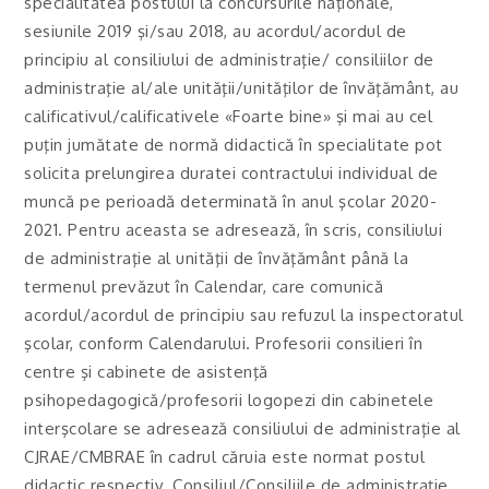
specialitatea postului la concursurile naţionale,
sesiunile 2019 şi/sau 2018, au acordul/acordul de
principiu al consiliului de administraţie/ consiliilor de
administraţie al/ale unităţii/unităţilor de învăţământ, au
calificativul/calificativele «Foarte bine» şi mai au cel
puţin jumătate de normă didactică în specialitate pot
solicita prelungirea duratei contractului individual de
muncă pe perioadă determinată în anul şcolar 2020-
2021. Pentru aceasta se adresează, în scris, consiliului
de administraţie al unităţii de învăţământ până la
termenul prevăzut în Calendar, care comunică
acordul/acordul de principiu sau refuzul la inspectoratul
şcolar, conform Calendarului. Profesorii consilieri în
centre şi cabinete de asistenţă
psihopedagogică/profesorii logopezi din cabinetele
interşcolare se adresează consiliului de administraţie al
CJRAE/CMBRAE în cadrul căruia este normat postul
didactic respectiv. Consiliul/Consiliile de administraţie