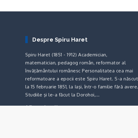
Despre Spiru Haret
Spiru Haret (1851 - 1912) Academician,
matematician, pedagog român, reformator al
învăţământului românesc Personalitatea cea mai
reformatoare a epocii este Spiru Haret. S-a născut
la 15 februarie 1851, la Iaşi, într-o familie fără avere
Studiile şi le-a făcut la Dorohoi,...
Afla mai multe