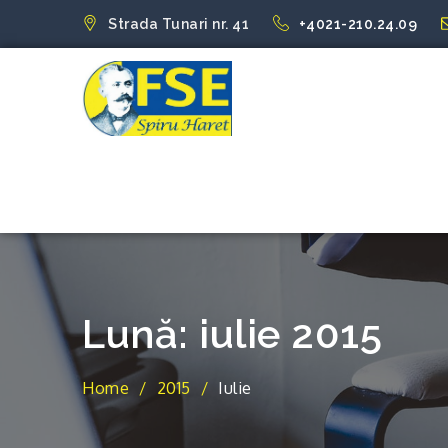
Skip
Strada Tunari nr. 41
+4021-210.24.09
to
content
FSE Spiru Har
Uniti suntem puternici
Lună:
iulie 2015
Home
2015
Iulie