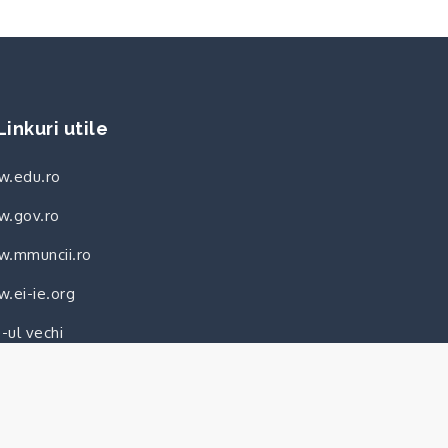
Linkuri utile
.edu.ro
.gov.ro
.mmuncii.ro
.ei-ie.org
e-ul vechi