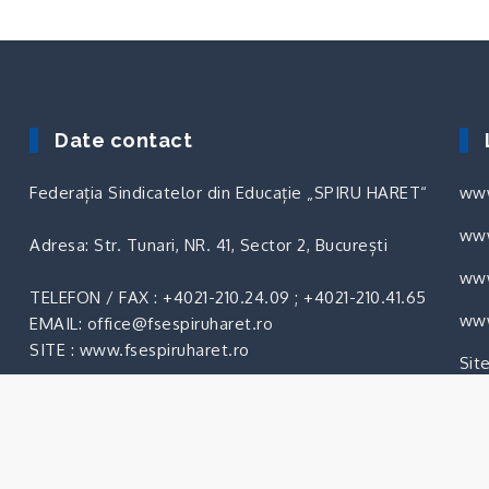
Date contact
Federația Sindicatelor din Educație „SPIRU HARET“
www
www
Adresa: Str. Tunari, NR. 41, Sector 2, București
www
TELEFON / FAX :
+4021-210.24.09
;
+4021-210.41.65
.
www
EMAIL: office@fsespiruharet.ro
SITE : www.fsespiruharet.ro
Sit