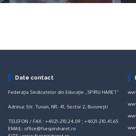
Date contact
Federația Sindicatelor din Educație „SPIRU HARET“
www
www
Adresa: Str. Tunari, NR. 41, Sector 2, București
www
TELEFON / FAX :
+4021-210.24.09
;
+4021-210.41.65
.
www
EMAIL: office@fsespiruharet.ro
SITE : www.fsespiruharet.ro