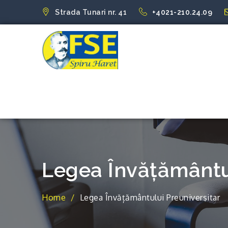
Skip
Strada Tunari nr. 41
+4021-210.24.09
to
content
FSE Spiru Har
Uniti suntem puternici
Legea Învățământul
Home
Legea Învățământului Preuniversitar