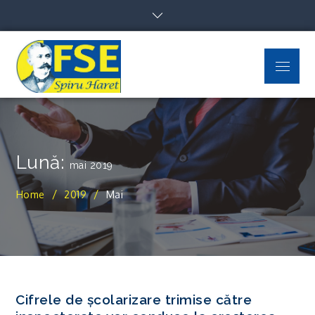
Skip
to
content
Menu
FSE Spiru Haret
Uniti suntem puternici
Lună:
mai 2019
Home
2019
Mai
Cifrele de școlarizare trimise către