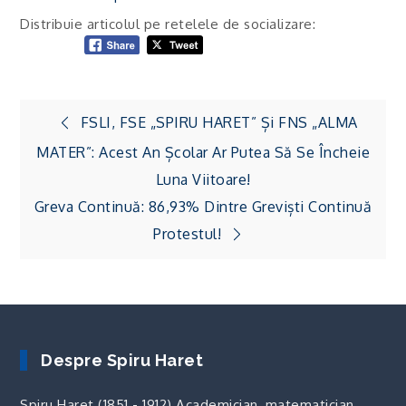
Distribuie articolul pe retelele de socializare:
Navigare
FSLI, FSE „SPIRU HARET” Și FNS „ALMA
în
MATER”: Acest An Școlar Ar Putea Să Se Încheie
articole
Luna Viitoare!
Greva Continuă: 86,93% Dintre Greviști Continuă
Protestul!
Despre Spiru Haret
Spiru Haret (1851 - 1912) Academician, matematician,