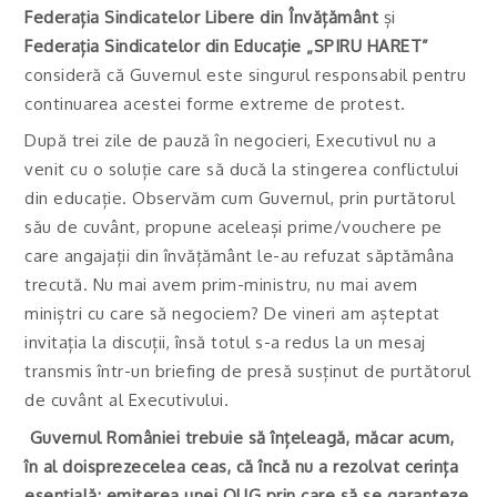
Federația Sindicatelor Libere din Învățământ
și
Federația Sindicatelor din Educație „SPIRU HARET”
consideră că Guvernul este singurul responsabil pentru
continuarea acestei forme extreme de protest.
După trei zile de pauză în negocieri, Executivul nu a
venit cu o soluție care să ducă la stingerea conflictului
din educație. Observăm cum Guvernul, prin purtătorul
său de cuvânt, propune aceleași prime/vouchere pe
care angajații din învățământ le-au refuzat săptămâna
trecută. Nu mai avem prim-ministru, nu mai avem
miniștri cu care să negociem? De vineri am așteptat
invitația la discuții, însă totul s-a redus la un mesaj
transmis într-un briefing de presă susținut de purtătorul
de cuvânt al Executivului.
Guvernul României trebuie să înțeleagă, măcar acum,
în al doisprezecelea ceas, că încă nu a rezolvat cerința
esențială: emiterea unei OUG prin care să se garanteze