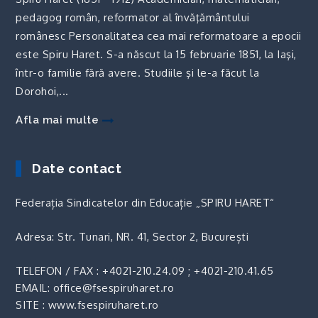
pedagog român, reformator al învăţământului
românesc Personalitatea cea mai reformatoare a epocii
este Spiru Haret. S-a născut la 15 februarie 1851, la Iaşi,
într-o familie fără avere. Studiile şi le-a făcut la
Dorohoi,...
Afla mai multe
Date contact
Federația Sindicatelor din Educație „SPIRU HARET“
Adresa: Str. Tunari, NR. 41, Sector 2, București
TELEFON / FAX :
+4021-210.24.09
;
+4021-210.41.65
EMAIL: office@fsespiruharet.ro
SITE : www.fsespiruharet.ro