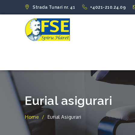
Skip
Strada Tunari nr. 41
+4021-210.24.09
to
content
FSE Spiru Har
Uniti suntem puternici
Eurial asigurari
Home
Eurial Asigurari