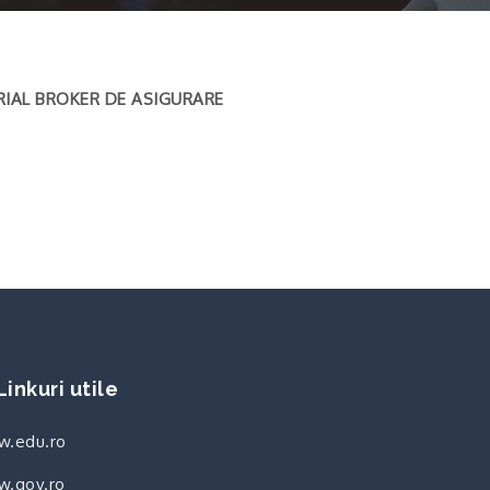
n EURIAL BROKER DE ASIGURARE
Linkuri utile
.edu.ro
.gov.ro