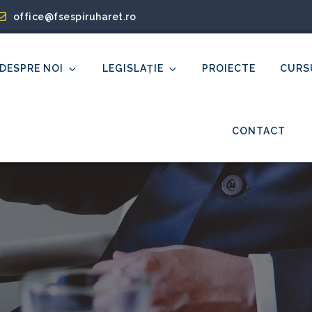
office@fsespiruharet.ro
DESPRE NOI
LEGISLAȚIE
PROIECTE
CURS
et
CONTACT