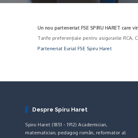
Un nou parteneriat FSE SPIRU HARET care vin
Tarife preferențiale pentru asigurarile RCA
Parteneriat Eurial FSE Spiru Haret
Despre Spiru Haret
Spiru Haret (1851 - 1912) Academician,
matematician, pedagog român, reformator al