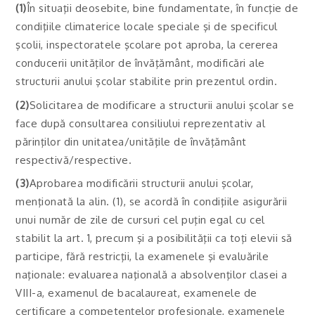
(1)
În situaţii deosebite, bine fundamentate, în funcţie de
condiţiile climaterice locale speciale şi de specificul
şcolii, inspectoratele şcolare pot aproba, la cererea
conducerii unităţilor de învăţământ, modificări ale
structurii anului şcolar stabilite prin prezentul ordin.
(2)
Solicitarea de modificare a structurii anului şcolar se
face după consultarea consiliului reprezentativ al
părinţilor din unitatea/unităţile de învăţământ
respectivă/respective.
(3)
Aprobarea modificării structurii anului şcolar,
menţionată la alin. (1), se acordă în condiţiile asigurării
unui număr de zile de cursuri cel puţin egal cu cel
stabilit la art. 1, precum şi a posibilităţii ca toţi elevii să
participe, fără restricţii, la examenele şi evaluările
naţionale: evaluarea naţională a absolvenţilor clasei a
VIII-a, examenul de bacalaureat, examenele de
certificare a competenţelor profesionale, examenele