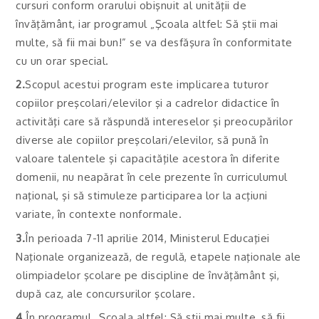
cursuri conform orarului obişnuit al unităţii de
învăţământ, iar programul „Şcoala altfel: Să ştii mai
multe, să fii mai bun!” se va desfăşura în conformitate
cu un orar special.
2.
Scopul acestui program este implicarea tuturor
copiilor preşcolari/elevilor şi a cadrelor didactice în
activităţi care să răspundă intereselor şi preocupărilor
diverse ale copiilor preşcolari/elevilor, să pună în
valoare talentele şi capacităţile acestora în diferite
domenii, nu neapărat în cele prezente în curriculumul
naţional, şi să stimuleze participarea lor la acţiuni
variate, în contexte nonformale.
3.
În perioada 7-11 aprilie 2014, Ministerul Educaţiei
Naţionale organizează, de regulă, etapele naţionale ale
olimpiadelor şcolare pe discipline de învăţământ şi,
după caz, ale concursurilor şcolare.
4.
În programul „Şcoala altfel: Să ştii mai multe, să fii