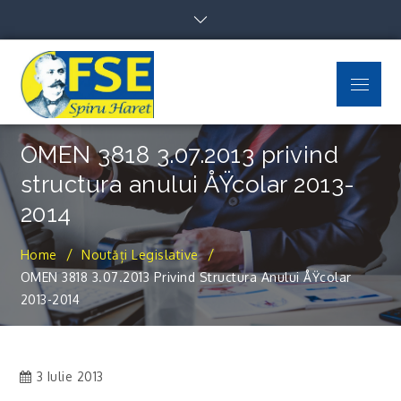
Skip
to
content
Menu
FSE Spiru Haret
Uniti suntem puternici
OMEN 3818 3.07.2013 privind
structura anului ÅŸcolar 2013-
2014
Home
Noutăți Legislative
OMEN 3818 3.07.2013 Privind Structura Anului ÅŸcolar
2013-2014
3 Iulie 2013