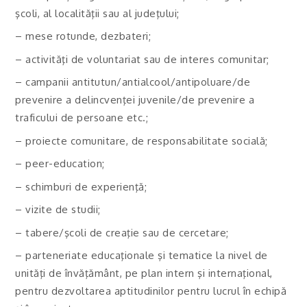
şcoli, al localităţii sau al judeţului;
– mese rotunde, dezbateri;
– activităţi de voluntariat sau de interes comunitar;
– campanii antitutun/antialcool/antipoluare/de
prevenire a delincvenţei juvenile/de prevenire a
traficului de persoane etc.;
– proiecte comunitare, de responsabilitate socială;
– peer-education;
– schimburi de experienţă;
– vizite de studii;
– tabere/şcoli de creaţie sau de cercetare;
– parteneriate educaţionale şi tematice la nivel de
unităţi de învăţământ, pe plan intern şi internaţional,
pentru dezvoltarea aptitudinilor pentru lucrul în echipă