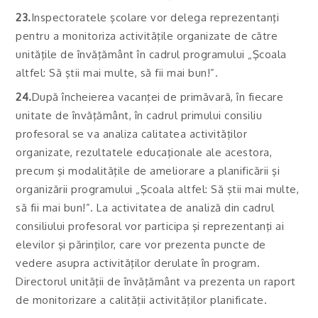
23.
Inspectoratele şcolare vor delega reprezentanţi
pentru a monitoriza activităţile organizate de către
unităţile de învăţământ în cadrul programului „Şcoala
altfel: Să ştii mai multe, să fii mai bun!”.
24.
După încheierea vacanţei de primăvară, în fiecare
unitate de învăţământ, în cadrul primului consiliu
profesoral se va analiza calitatea activităţilor
organizate, rezultatele educaţionale ale acestora,
precum şi modalităţile de ameliorare a planificării şi
organizării programului „Şcoala altfel: Să ştii mai multe,
să fii mai bun!”. La activitatea de analiză din cadrul
consiliului profesoral vor participa şi reprezentanţi ai
elevilor şi părinţilor, care vor prezenta puncte de
vedere asupra activităţilor derulate în program.
Directorul unităţii de învăţământ va prezenta un raport
de monitorizare a calităţii activităţilor planificate.