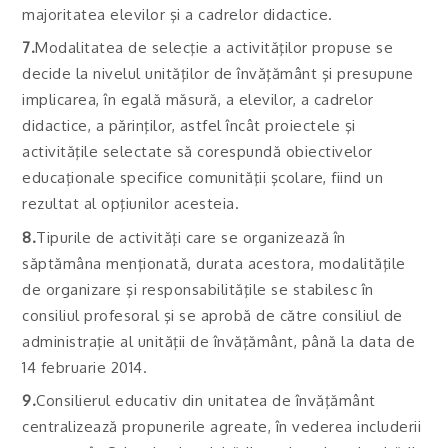
majoritatea elevilor şi a cadrelor didactice.
7.
Modalitatea de selecţie a activităţilor propuse se
decide la nivelul unităţilor de învăţământ şi presupune
implicarea, în egală măsură, a elevilor, a cadrelor
didactice, a părinţilor, astfel încât proiectele şi
activităţile selectate să corespundă obiectivelor
educaţionale specifice comunităţii şcolare, fiind un
rezultat al opţiunilor acesteia.
8.
Tipurile de activităţi care se organizează în
săptămâna menţionată, durata acestora, modalităţile
de organizare şi responsabilităţile se stabilesc în
consiliul profesoral şi se aprobă de către consiliul de
administraţie al unităţii de învăţământ, până la data de
14 februarie 2014.
9.
Consilierul educativ din unitatea de învăţământ
centralizează propunerile agreate, în vederea includerii