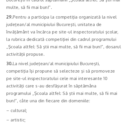
multe, să fii mai bun!”.
29.
Pentru a participa la competiţia organizată la nivel
judeţean/al municipiului Bucureşti, unitatea de
învăţământ va încărca pe site-ul inspectoratului şcolar,
la rubrica dedicată competiţiei din cadrul programului
„Şcoala altfel: Să ştii mai multe, să fii mai bun!”, dosarul
activităţii propuse.
30.
La nivel judeţean/al municipiului Bucureşti,
competiţia îşi propune să selecteze şi să promoveze
pe site-ul inspectoratului cele mai interesante 10
activităţi care s-au desfăşurat în săptămâna
programului „Şcoala altfel: Să ştii mai multe, să fii mai
bun!”, câte una din fiecare din domeniile:
– cultural;
– artistic;