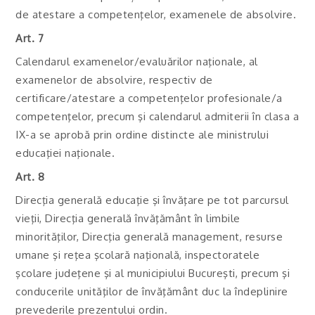
de atestare a competenţelor, examenele de absolvire.
Art. 7
Calendarul examenelor/evaluărilor naţionale, al
examenelor de absolvire, respectiv de
certificare/atestare a competenţelor profesionale/a
competenţelor, precum şi calendarul admiterii în clasa a
IX-a se aprobă prin ordine distincte ale ministrului
educaţiei naţionale.
Art. 8
Direcţia generală educaţie şi învăţare pe tot parcursul
vieţii, Direcţia generală învăţământ în limbile
minorităţilor, Direcţia generală management, resurse
umane şi reţea şcolară naţională, inspectoratele
şcolare judeţene şi al municipiului Bucureşti, precum şi
conducerile unităţilor de învăţământ duc la îndeplinire
prevederile prezentului ordin.