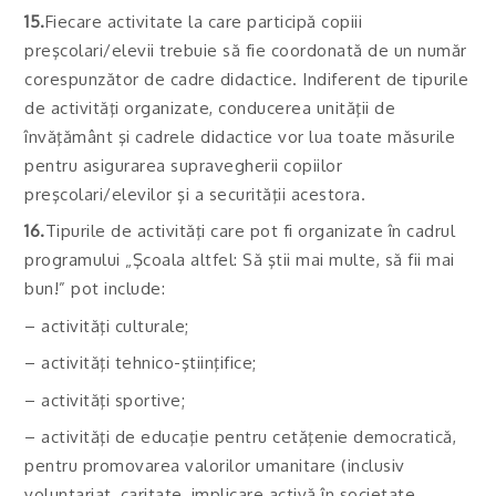
15.
Fiecare activitate la care participă copiii
preşcolari/elevii trebuie să fie coordonată de un număr
corespunzător de cadre didactice. Indiferent de tipurile
de activităţi organizate, conducerea unităţii de
învăţământ şi cadrele didactice vor lua toate măsurile
pentru asigurarea supravegherii copiilor
preşcolari/elevilor şi a securităţii acestora.
16.
Tipurile de activităţi care pot fi organizate în cadrul
programului „Şcoala altfel: Să ştii mai multe, să fii mai
bun!” pot include:
– activităţi culturale;
– activităţi tehnico-ştiinţifice;
– activităţi sportive;
– activităţi de educaţie pentru cetăţenie democratică,
pentru promovarea valorilor umanitare (inclusiv
voluntariat, caritate, implicare activă în societate,