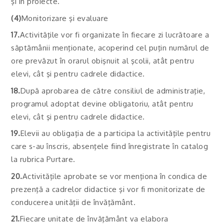
şi în proiecte.
(4)
Monitorizare şi evaluare
17.
Activităţile vor fi organizate în fiecare zi lucrătoare a
săptămânii menţionate, acoperind cel puţin numărul de
ore prevăzut în orarul obişnuit al şcolii, atât pentru
elevi, cât şi pentru cadrele didactice.
18.
După aprobarea de către consiliul de administraţie,
programul adoptat devine obligatoriu, atât pentru
elevi, cât şi pentru cadrele didactice.
19.
Elevii au obligaţia de a participa la activităţile pentru
care s-au înscris, absenţele fiind înregistrate în catalog
la rubrica Purtare.
20.
Activităţile aprobate se vor menţiona în condica de
prezenţă a cadrelor didactice şi vor fi monitorizate de
conducerea unităţii de învăţământ.
21.
Fiecare unitate de învăţământ va elabora