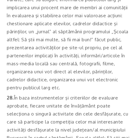
implicarea unui procent mare de membri ai comunităţii
în evaluarea şi stabilirea celor mai valoroase acţiuni:
chestionare aplicate elevilor, cadrelor didactice şi
părinţilor, un „jurnal” al săptămânii programului „Şcoala
altfel: Să ştii mai multe, să fii mai bun!” făcut public,
prezentarea activităţilor pe site-ul propriu, pe cel al
partenerilor implicaţi în activităţi, informări/articole în
mass-media locală sau centrală, fotografii, filme,
organizarea unui vot direct al elevilor, părinţilor,
cadrelor didactice, organizarea unui vot electronic
pentru publicul larg etc.
28.
În baza instrumentelor şi criteriilor de evaluare
aprobate, fiecare unitate de învăţământ poate
selecţiona o singură activitate din cele desfăşurate, cu
care să participe la competiţia celor mai interesante
activităţi desfăşurate la nivel judeţean/al municipiului
Bucureşti în cadrul săptămânii „Şcoala altfel: Să ştii mai