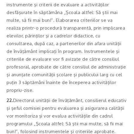
instrumente şi criterii de evaluare a activităţilor
desfăşurate în săptămâna „Şcoala altfel: Să ştii mai
multe, să fii mai bun!”. Elaborarea criteriilor se va
realiza printr-o procedură transparentă, prin implicarea
elevilor, părinţilor şi a cadrelor didactice, cu
consultarea, după caz, a partenerilor din afara unităţii
de învăţământ implicaţi în program. Instrumentele şi
criteriile de evaluare vor fi avizate de către consiliul
profesoral, aprobate de către consiliul de administraţie
şi anunţate comunităţii şcolare şi publicului larg cu cel
puţin 3 săptămâni înainte de începerea activităţilor
propriu-zise.
22.
Directorul unităţii de învăţământ, consilierul educativ
şi şeful comisiei pentru evaluarea şi asigurarea calităţii
vor monitoriza şi vor evalua activităţile din cadrul
programului „Şcoala altfel: Să ştii mai multe, să fii mai
bun!”, folosind instrumentele şi criteriile aprobate.