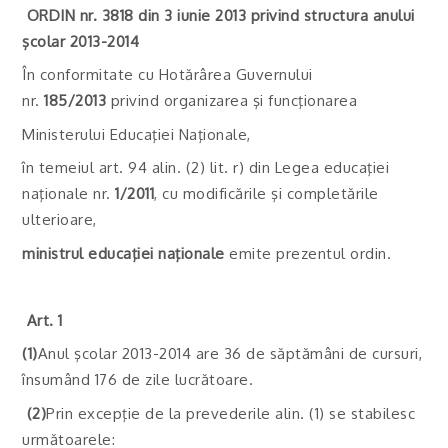
ORDIN nr. 3818 din 3 iunie 2013 privind structura anului
şcolar 2013-2014
În conformitate cu Hotărârea Guvernului
nr.
185/2013
privind organizarea şi funcţionarea
Ministerului Educaţiei Naţionale,
în temeiul art. 94 alin. (2) lit. r) din Legea educaţiei
naţionale nr.
1/2011
, cu modificările şi completările
ulterioare,
ministrul educaţiei naţionale
emite prezentul ordin.
Art. 1
(1)
Anul şcolar 2013-2014 are 36 de săptămâni de cursuri,
însumând 176 de zile lucrătoare.
(2)
Prin excepţie de la prevederile alin. (1) se stabilesc
următoarele: