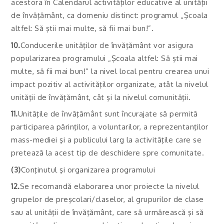
acestora în Calendarul activităţilor educative al unităţii
de învăţământ, ca domeniu distinct: programul „Şcoala
altfel: Să ştii mai multe, să fii mai bun!”.
10.
Conducerile unităţilor de învăţământ vor asigura
popularizarea programului „Şcoala altfel: Să ştii mai
multe, să fii mai bun!” la nivel local pentru crearea unui
impact pozitiv al activităţilor organizate, atât la nivelul
unităţii de învăţământ, cât şi la nivelul comunităţii.
11.
Unităţile de învăţământ sunt încurajate să permită
participarea părinţilor, a voluntarilor, a reprezentanţilor
mass-mediei şi a publicului larg la activităţile care se
pretează la acest tip de deschidere spre comunitate.
(3)
Conţinutul şi organizarea programului
12.
Se recomandă elaborarea unor proiecte la nivelul
grupelor de preşcolari/claselor, al grupurilor de clase
sau al unităţii de învăţământ, care să urmărească şi să