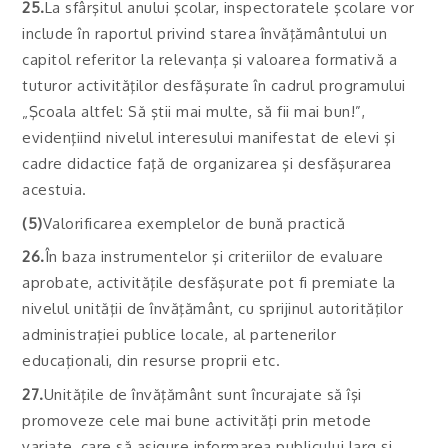
25.
La sfârşitul anului şcolar, inspectoratele şcolare vor
include în raportul privind starea învăţământului un
capitol referitor la relevanţa şi valoarea formativă a
tuturor activităţilor desfăşurate în cadrul programului
„Şcoala altfel: Să ştii mai multe, să fii mai bun!”,
evidenţiind nivelul interesului manifestat de elevi şi
cadre didactice faţă de organizarea şi desfăşurarea
acestuia.
(5)
Valorificarea exemplelor de bună practică
26.
În baza instrumentelor şi criteriilor de evaluare
aprobate, activităţile desfăşurate pot fi premiate la
nivelul unităţii de învăţământ, cu sprijinul autorităţilor
administraţiei publice locale, al partenerilor
educaţionali, din resurse proprii etc.
27.
Unităţile de învăţământ sunt încurajate să îşi
promoveze cele mai bune activităţi prin metode
variate, care să asigure informarea publicului larg şi