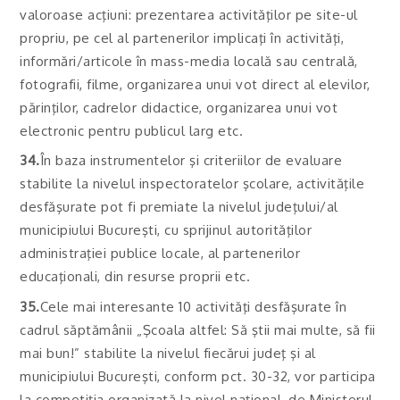
valoroase acţiuni: prezentarea activităţilor pe site-ul
propriu, pe cel al partenerilor implicaţi în activităţi,
informări/articole în mass-media locală sau centrală,
fotografii, filme, organizarea unui vot direct al elevilor,
părinţilor, cadrelor didactice, organizarea unui vot
electronic pentru publicul larg etc.
34.
În baza instrumentelor şi criteriilor de evaluare
stabilite la nivelul inspectoratelor şcolare, activităţile
desfăşurate pot fi premiate la nivelul judeţului/al
municipiului Bucureşti, cu sprijinul autorităţilor
administraţiei publice locale, al partenerilor
educaţionali, din resurse proprii etc.
35.
Cele mai interesante 10 activităţi desfăşurate în
cadrul săptămânii „Şcoala altfel: Să ştii mai multe, să fii
mai bun!” stabilite la nivelul fiecărui judeţ şi al
municipiului Bucureşti, conform pct. 30-32, vor participa
la competiţia organizată la nivel naţional, de Ministerul