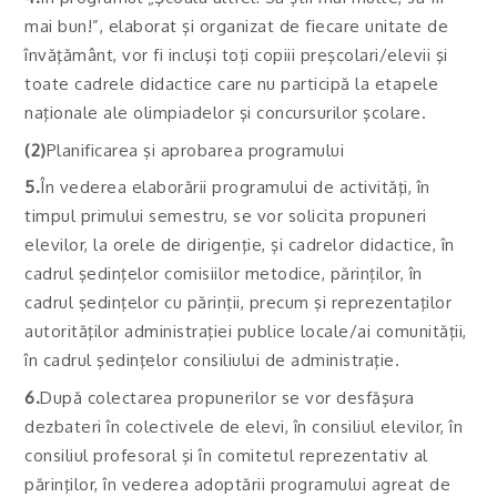
mai bun!”, elaborat şi organizat de fiecare unitate de
învăţământ, vor fi incluşi toţi copiii preşcolari/elevii şi
toate cadrele didactice care nu participă la etapele
naţionale ale olimpiadelor şi concursurilor şcolare.
(2)
Planificarea şi aprobarea programului
5.
În vederea elaborării programului de activităţi, în
timpul primului semestru, se vor solicita propuneri
elevilor, la orele de dirigenţie, şi cadrelor didactice, în
cadrul şedinţelor comisiilor metodice, părinţilor, în
cadrul şedinţelor cu părinţii, precum şi reprezentaţilor
autorităţilor administraţiei publice locale/ai comunităţii,
în cadrul şedinţelor consiliului de administraţie.
6.
După colectarea propunerilor se vor desfăşura
dezbateri în colectivele de elevi, în consiliul elevilor, în
consiliul profesoral şi în comitetul reprezentativ al
părinţilor, în vederea adoptării programului agreat de