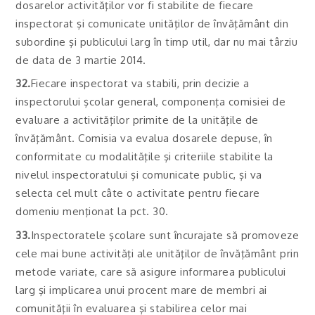
dosarelor activităţilor vor fi stabilite de fiecare
inspectorat şi comunicate unităţilor de învăţământ din
subordine şi publicului larg în timp util, dar nu mai târziu
de data de 3 martie 2014.
32.
Fiecare inspectorat va stabili, prin decizie a
inspectorului şcolar general, componenţa comisiei de
evaluare a activităţilor primite de la unităţile de
învăţământ. Comisia va evalua dosarele depuse, în
conformitate cu modalităţile şi criteriile stabilite la
nivelul inspectoratului şi comunicate public, şi va
selecta cel mult câte o activitate pentru fiecare
domeniu menţionat la pct. 30.
33.
Inspectoratele şcolare sunt încurajate să promoveze
cele mai bune activităţi ale unităţilor de învăţământ prin
metode variate, care să asigure informarea publicului
larg şi implicarea unui procent mare de membri ai
comunităţii în evaluarea şi stabilirea celor mai