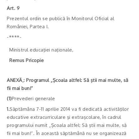
Art. 9
Prezentul ordin se publică în Monitorul Oficial al
României, Partea I.
-****-
Ministrul educaţiei naţionale,
Remus Pricopie
ANEXÄ‚:
Programul „Şcoala altfel: Să ştii mai multe, să
fii mai bun!”
(1)
Prevederi generale
1.
Săptămâna 7-11 aprilie 2014 va fi dedicată activităţilor
educative extracurriculare şi extraşcolare, în cadrul
programului numit „Şcoala altfel: Să ştii mai multe, să
fii mai bun!”. În această săptămână nu se organizează