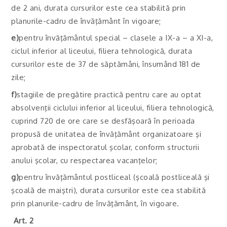
de 2 ani, durata cursurilor este cea stabilită prin
planurile-cadru de învăţământ în vigoare;
e)
pentru învăţământul special – clasele a IX-a – a XI-a,
ciclul inferior al liceului, filiera tehnologică, durata
cursurilor este de 37 de săptămâni, însumând 181 de
zile;
f)
stagiile de pregătire practică pentru care au optat
absolvenţii ciclului inferior al liceului, filiera tehnologică,
cuprind 720 de ore care se desfăşoară în perioada
propusă de unitatea de învăţământ organizatoare şi
aprobată de inspectoratul şcolar, conform structurii
anului şcolar, cu respectarea vacanţelor;
g)
pentru învăţământul postliceal (şcoală postliceală şi
şcoală de maiştri), durata cursurilor este cea stabilită
prin planurile-cadru de învăţământ, în vigoare.
Art. 2