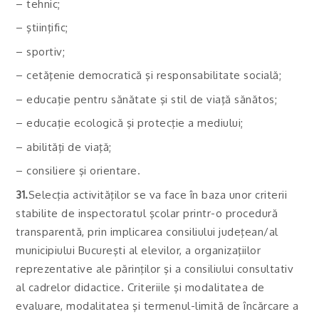
– tehnic;
– ştiinţific;
– sportiv;
– cetăţenie democratică şi responsabilitate socială;
– educaţie pentru sănătate şi stil de viaţă sănătos;
– educaţie ecologică şi protecţie a mediului;
– abilităţi de viaţă;
– consiliere şi orientare.
31.
Selecţia activităţilor se va face în baza unor criterii
stabilite de inspectoratul şcolar printr-o procedură
transparentă, prin implicarea consiliului judeţean/al
municipiului Bucureşti al elevilor, a organizaţiilor
reprezentative ale părinţilor şi a consiliului consultativ
al cadrelor didactice. Criteriile şi modalitatea de
evaluare, modalitatea şi termenul-limită de încărcare a