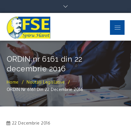
Skip
to
content
Menu
FSE Spiru Haret
Uniti suntem puternici
ORDIN nr 6161 din 22
decembrie 2016
Home
Noutăți Legislative
ORDIN Nr 6161 Din 22 Decembrie 2016
22 Decembrie 2016