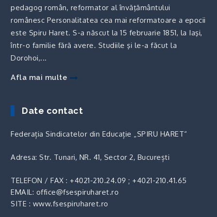
pedagog român, reformator al învăţământului
românesc Personalitatea cea mai reformatoare a epocii
este Spiru Haret. S-a născut la 15 februarie 1851, la Iaşi,
într-o familie fără avere. Studiile şi le-a făcut la
Dorohoi,...
Afla mai multe
Date contact
Federația Sindicatelor din Educație „SPIRU HARET“
Adresa: Str. Tunari, NR. 41, Sector 2, București
TELEFON / FAX :
+4021-210.24.09
;
+4021-210.41.65
EMAIL: office@fsespiruharet.ro
SITE : www.fsespiruharet.ro