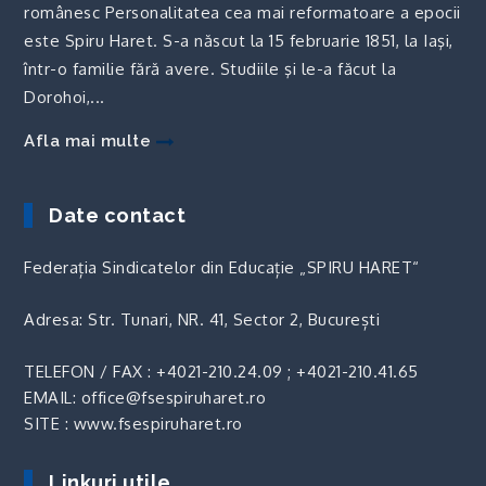
românesc Personalitatea cea mai reformatoare a epocii
este Spiru Haret. S-a născut la 15 februarie 1851, la Iaşi,
într-o familie fără avere. Studiile şi le-a făcut la
Dorohoi,...
Afla mai multe
Date contact
Federația Sindicatelor din Educație „SPIRU HARET“
Adresa: Str. Tunari, NR. 41, Sector 2, București
TELEFON / FAX :
+4021-210.24.09
;
+4021-210.41.65
EMAIL: office@fsespiruharet.ro
SITE : www.fsespiruharet.ro
Linkuri utile