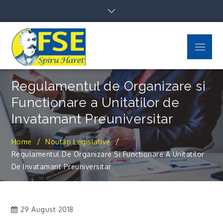
Skip
to
content
Menu
FSE Spiru Haret
Uniti suntem puternici
Regulamentul de Organizare si
Functionare a Unitatilor de
Invatamant Preuniversitar
Home
Noutăți Legislative
Regulamentul De Organizare Si Functionare A Unitatilor
De Invatamant Preuniversitar
29 August 2018