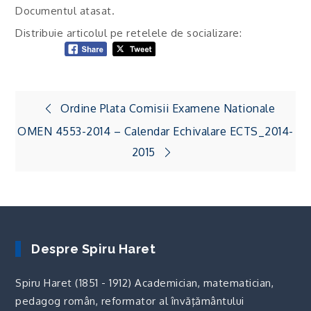
Documentul atasat.
Distribuie articolul pe retelele de socializare:
Navigare
Ordine Plata Comisii Examene Nationale
în
OMEN 4553-2014 – Calendar Echivalare ECTS_2014-
articole
2015
Despre Spiru Haret
Spiru Haret (1851 - 1912) Academician, matematician,
pedagog român, reformator al învăţământului