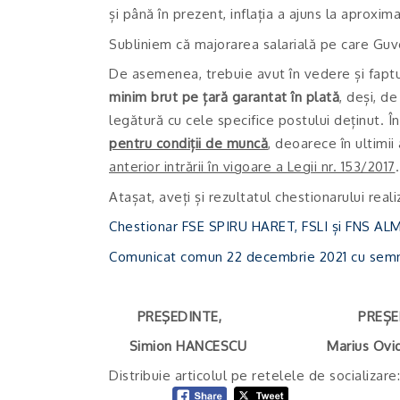
și până în prezent, inflația a ajuns la aproxima
Subliniem că majorarea salarială pe care Guve
De asemenea, trebuie avut în vedere și fapt
minim brut pe țară garantat în plată
, deși, d
legătură cu cele specifice postului deținut. Î
pentru condiții de muncă
, deoarece în ultimii
anterior intrării în vigoare a Legii nr. 153/2017
.
Atașat, aveți și rezultatul chestionarului real
Chestionar FSE SPIRU HARET, FSLI și FNS AL
Comunicat comun 22 decembrie 2021 cu semn
PREŞEDINTE, PREȘED
Simion HANCESCU Marius Ov
Distribuie articolul pe retelele de socializare: