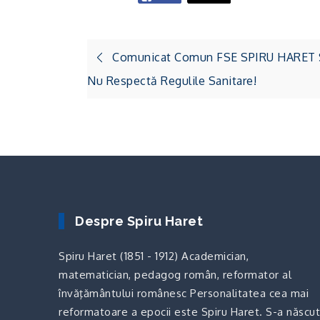
Navigare
Comunicat Comun FSE SPIRU HARET Și
în
Nu Respectă Regulile Sanitare!
articole
Despre Spiru Haret
Spiru Haret (1851 - 1912) Academician,
matematician, pedagog român, reformator al
învăţământului românesc Personalitatea cea mai
reformatoare a epocii este Spiru Haret. S-a născut