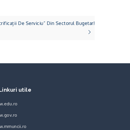
ificații De Serviciu” Din Sectorul Bugetar!
Linkuri utile
.edu.ro
.gov.ro
.mmuncii.ro