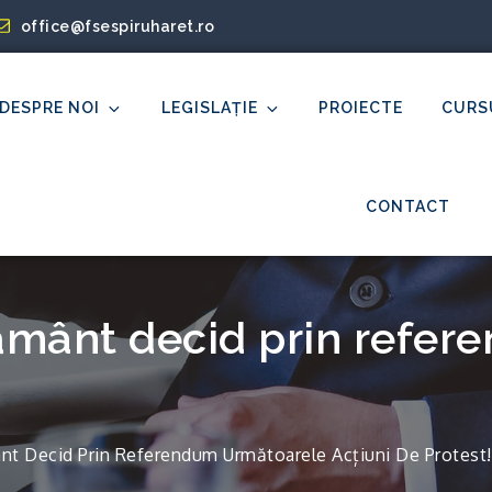
office@fsespiruharet.ro
DESPRE NOI
LEGISLAȚIE
PROIECTE
CURS
et
CONTACT
ățământ decid prin refe
mânt Decid Prin Referendum Următoarele Acțiuni De Protest!