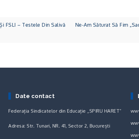
 FSLI – Testele Din Salivă
Ne-Am Săturat Să Fim „sacr
Date contact
Federația Sindicatelor din Educație „SPIRU HARET“
www
www
Adresa: Str. Tunari, NR. 41, Sector 2, București
www