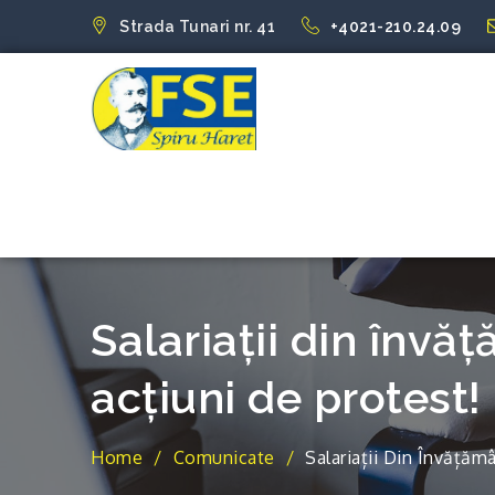
Skip
Strada Tunari nr. 41
+4021-210.24.09
to
content
FSE Spiru Har
Uniti suntem puternici
Salariații din înv
acțiuni de protest!
Home
Comunicate
Salariații Din Învăță