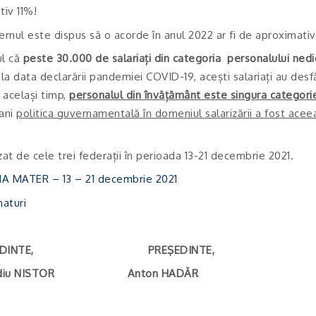
tiv 11%!
rnul este dispus să o acorde în anul 2022 ar fi de aproximativ 
ul că
peste 30.000 de salariați din categoria personalului nedi
e la data declarării pandemiei COVID-19, acești salariați au desfă
n același timp,
personalul din învățământ este singura categorie
 ani
politica guvernamentală în domeniul salarizării a fost aceea
izat de cele trei federații în perioada 13-21 decembrie 2021.
MA MATER – 13 – 21 decembrie 2021
aturi
INTE, PREŞEDINTE,
idiu NISTOR Anton HADĂR