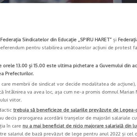
, Federația Sindicatelor din Educație „SPIRU HARET”
și
Federați
referendum pentru stabilirea umătoarelor acțiuni de protest f
 orele 13.00 și 15.00 este ultima pichetare a Guvernului din a
a Prefecturilor.
n care membrii de sindicat vor decide modalitatea de acțiune),
acă întâlnirea va avea loc, așa cum ne-a promis domnul Marian 
lui viitor.
dactic
trebuia să beneficieze de salariile prevăzute de Legea-
u decis prorogarea acordării tranșelor de majorări salariale cu
ția în care
nu a mai beneficiat de nicio majorare salarială din l
tre salariul de bază prevăzut de lege pentru anul 2022 şi cel d