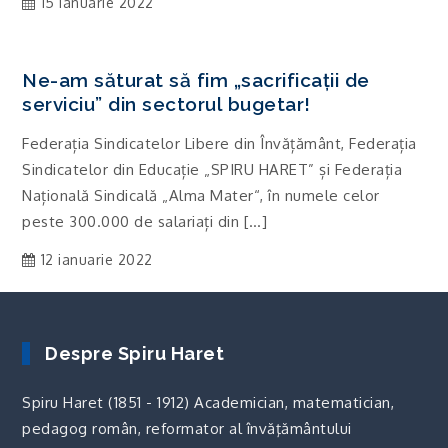
15 ianuarie 2022
Ne-am săturat să fim „sacrificații de
serviciu” din sectorul bugetar!
Federația Sindicatelor Libere din Învățământ, Federația
Sindicatelor din Educație „SPIRU HARET” și Federația
Națională Sindicală „Alma Mater“, în numele celor
peste 300.000 de salariați din […]
12 ianuarie 2022
Despre Spiru Haret
Spiru Haret (1851 - 1912) Academician, matematician,
pedagog român, reformator al învăţământului