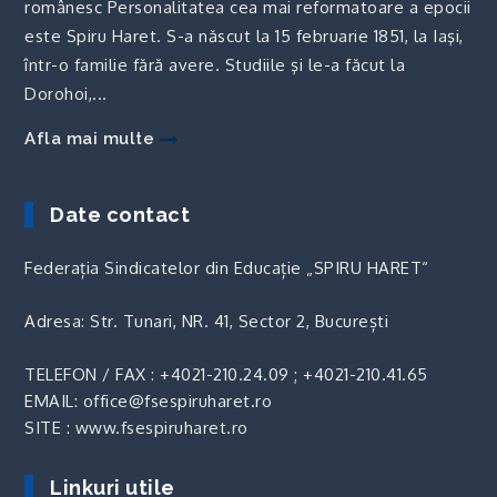
românesc Personalitatea cea mai reformatoare a epocii
este Spiru Haret. S-a născut la 15 februarie 1851, la Iaşi,
într-o familie fără avere. Studiile şi le-a făcut la
Dorohoi,...
Afla mai multe
Date contact
Federația Sindicatelor din Educație „SPIRU HARET“
Adresa: Str. Tunari, NR. 41, Sector 2, București
TELEFON / FAX :
+4021-210.24.09
;
+4021-210.41.65
EMAIL: office@fsespiruharet.ro
SITE : www.fsespiruharet.ro
Linkuri utile