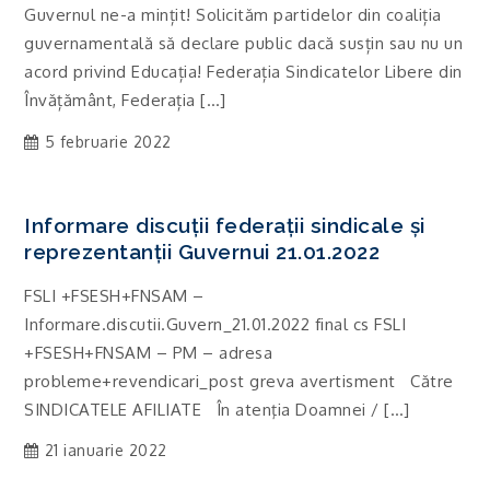
Guvernul ne-a mințit! Solicităm partidelor din coaliția
guvernamentală să declare public dacă susțin sau nu un
acord privind Educația! Federația Sindicatelor Libere din
Învățământ, Federația […]
5 februarie 2022
Informare discuții federații sindicale și
reprezentanții Guvernui 21.01.2022
FSLI +FSESH+FNSAM –
Informare.discutii.Guvern_21.01.2022 final cs FSLI
+FSESH+FNSAM – PM – adresa
probleme+revendicari_post greva avertisment Către
SINDICATELE AFILIATE În atenţia Doamnei / […]
21 ianuarie 2022