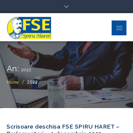
Skip
to
content
Menu
FSE Spiru Haret
Uniti suntem puternici
An:
2022
Home
2022
Scrisoare deschisa FSE SPIRU HARET –