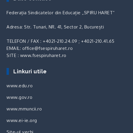
Federația Sindicatelor din Educație „SPIRU HARET“
Adresa: Str. Tunari, NR. 41, Sector 2, București
TELEFON / FAX :
+4021-210.24.09
;
+4021-210.41.65
EMAIL: office@fsespiruharet.ro
SITE : www.fsespiruharet.ro
Linkuri utile
www.edu.ro
www.gov.ro
www.mmuncii.ro
www.ei-ie.org
Site-ul vechi