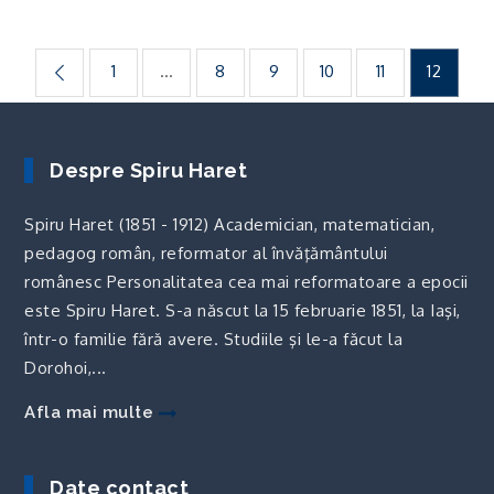
Paginație
1
…
8
9
10
11
12
articole
Despre Spiru Haret
Spiru Haret (1851 - 1912) Academician, matematician,
pedagog român, reformator al învăţământului
românesc Personalitatea cea mai reformatoare a epocii
este Spiru Haret. S-a născut la 15 februarie 1851, la Iaşi,
într-o familie fără avere. Studiile şi le-a făcut la
Dorohoi,...
Afla mai multe
Date contact