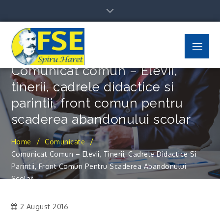
Skip
to
content
Menu
FSE Spiru Haret
Uniti suntem puternici
Comunicat comun – Elevii,
tinerii, cadrele didactice si
parintii, front comun pentru
scaderea abandonului scolar
Home
Comunicate
Comunicat Comun – Elevii, Tinerii, Cadrele Didactice Si
Parintii, Front Comun Pentru Scaderea Abandonului
Scolar
2 August 2016