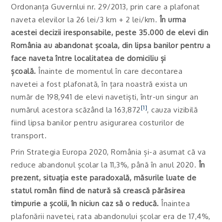
Ordonanța Guvernlui nr. 29/2013, prin care a plafonat
naveta elevilor la 26 lei/3 km + 2 lei/km.
În urma
acestei decizii iresponsabile, peste 35.000 de elevi din
România au abandonat școala, din lipsa banilor pentru a
face naveta între localitatea de domiciliu și
școală.
Înainte de momentul în care decontarea
navetei a fost plafonată, în țara noastră exista un
număr de 198,941 de elevi navetiști, într-un singur an
[1]
numărul acestora scăzând la 163,872
, cauza vizibilă
fiind lipsa banilor pentru asigurarea costurilor de
transport.
Prin Strategia Europa 2020, România și-a asumat că va
reduce abandonul școlar la 11,3%, până în anul 2020.
În
prezent, situația este paradoxală, măsurile luate de
statul român fiind de natură să crească părăsirea
timpurie a școlii, în niciun caz să o reducă.
Înaintea
plafonării navetei, rata abandonului școlar era de 17,4%,