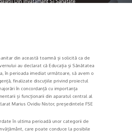
ajatii Din Invatamant Si Sanatate
sanitar din această toamnă și solicită ca de
uvernului au declarat că Educația și Sănătatea
 ca, în perioada imediat următoare, să avem o
nță, finalizate discuțiile privind proiectul
e majorări în concordanță cu importanța
ntarii și funcționarii din aparatul central al
eclarat Marius Ovidiu Nistor, președintele FSE
rdate în ultima perioadă unor categorii de
 învățământ, care poate conduce la posibile