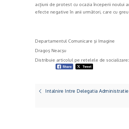
acțiuni de protest cu ocazia începerii noului a
efecte negative în anii următori, care cu gre
Departamentul Comunicare şi Imagine
Dragoş Neacşu
Distribuie articolul pe retelele de socializare:
Navigare
Intalnire Intre Delegatia Administrati
în
articole