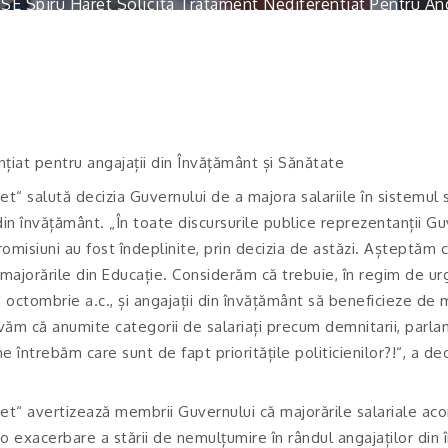
SE Spiru Haret Solicita Tratament Nediferentiat Pentru Ang
nțiat pentru angajații din Învățământ și Sănătate
et“ salută decizia Guvernului de a majora salariile în sistemul 
din învățământ. „În toate discursurile publice reprezentanții G
romisiuni au fost îndeplinite, prin decizia de astăzi. Așteptăm
i majorările din Educație. Considerăm că trebuie, în regim de urge
la 1 octombrie a.c., și angajații din învățământ să beneficieze d
ervăm că anumite categorii de salariați precum demnitarii, parlame
ne întrebăm care sunt de fapt prioritățile politicienilor?!“, a d
ret“ avertizează membrii Guvernului că majorările salariale aco
 o exacerbare a stării de nemulțumire în rândul angajaților din