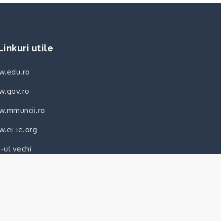
Linkuri utile
.edu.ro
.gov.ro
.mmuncii.ro
.ei-ie.org
e-ul vechi