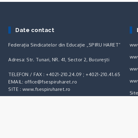
Date contact
Federația Sindicatelor din Educație „SPIRU HARET“
www
www
Adresa: Str. Tunari, NR. 41, Sector 2, București
www
TELEFON / FAX :
+4021-210.24.09
;
+4021-210.41.65
.
www
EMAIL: office@fsespiruharet.ro
SITE : www.fsespiruharet.ro
Sit