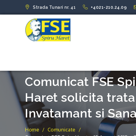
Skip
Strada Tunari nr. 41
+4021-210.24.09
to
content
FSE Spiru Har
Uniti suntem puternici
Comunicat FSE Spir
Haret solicita trat
Invatamant si Sana
Home
Comunicate