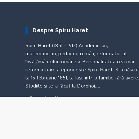
Despre Spiru Haret
Spiru Haret (1851 - 1912) Academician,
matematician, pedagog român, reformator al
învăţământului românesc Personalitatea cea mai
reformatoare a epocii este Spiru Haret. S-a născut
la 15 februarie 1851, la Iaşi, într-o familie fără avere
Studiile şi le-a făcut la Dorohoi,...
Afla mai multe