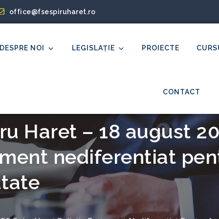
office@fsespiruharet.ro
DESPRE NOI
LEGISLAȚIE
PROIECTE
CURS
et
CONTACT
u Haret – 18 august 20
ament nediferentiat pent
tate