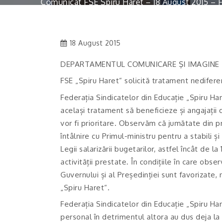
Comunicat FSE Spiru Haret – 18 August 2015 – F
18 August 2015
DEPARTAMENTUL COMUNICARE ŞI IMAGINE
FSE „Spiru Haret“ solicită tratament nedifere
Federația Sindicatelor din Educație „Spiru Har
același tratament să beneficieze și angajații 
vor fi prioritare. Observăm că jumătate din p
întâlnire cu Primul-ministru pentru a stabili ș
Legii salarizării bugetarilor, astfel încât de 
activității prestate. În condițiile în care obs
Guvernului și al Președinției sunt favorizate, 
„Spiru Haret“.
Federația Sindicatelor din Educație „Spiru Ha
personal în detrimentul altora au dus deja la