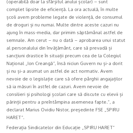
(operabilă doar la sfârșitul anului școlar) – sunt
complet lipsite de eficiență. La ora actuală, în multe
școli avem probleme legate de violență, de consumul
de droguri și nu numai. Multe dintre aceste cazuri nu
ajung în mass-media, dar primim săptămânal astfel de
semnale. Am cerut – nu o dată – aprobarea unui statut
al personalului din învățământ, care să prevadă și
sancțiuni drastice în situații precum cea de la Colegiul
Național „Ion Creangă“, însă niciun Guvern nu și-a dorit
și nu și-a asumat un astfel de act normativ. Avem
nevoie de o legislație care să ofere pârghii angajaților
să ia măsuri în astfel de cazuri. Avem nevoie de
consilieri și psihologi școlari care să discute cu elevii și
părinții pentru a preîntâmpina asemenea fapte.“, a
declarat Marius Ovidiu Nistor, președinte FSE „SPIRU
HARET“.
Federația Sindicatelor din Educație „SPIRU HARET“