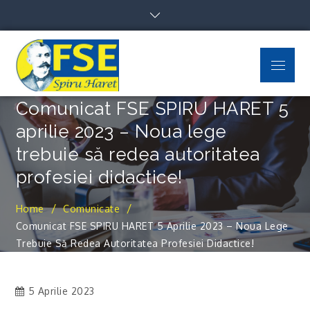
Skip
to
content
Menu
FSE Spiru Haret
Uniti suntem puternici
Comunicat FSE SPIRU HARET 5
aprilie 2023 – Noua lege
trebuie să redea autoritatea
profesiei didactice!
Home
Comunicate
Comunicat FSE SPIRU HARET 5 Aprilie 2023 – Noua Lege
Trebuie Să Redea Autoritatea Profesiei Didactice!
5 Aprilie 2023