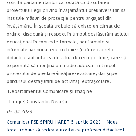
solicită parlamentarilor ca, odată cu discutarea
proiectului Legii privind învățământul preuniversitar, să
instituie măsuri de protecție pentru angajații din
învățământ. În școală trebuie să existe un climat de
ordine, disciplină şi respect în timpul desfăşurării actului
educaţional în contexte formale, nonformale şi
informale, iar noua lege trebuie să ofere cadrelor
didactice autoritatea de a lua decizii oportune, care să
le permită să menţină un mediu adecvat în timpul
procesului de predare-învăţare-evaluare, dar şi pe
parcursul desfăşurării de activităţi extraşcolare.
Departamentul Comunicare şi Imagine
Dragoş Constantin Neacşu
05
.0
4
.202
3
Comunicat FSE SPIRU HARET 5 aprilie 2023 – Noua
lege trebuie să redea autoritatea profesiei didactice!