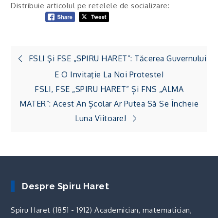
Distribuie articolul pe retelele de socializare:
Navigare
FSLI Şi FSE „SPIRU HARET”: Tăcerea Guvernului
în
E O Invitaţie La Noi Proteste!
articole
FSLI, FSE „SPIRU HARET” Și FNS „ALMA
MATER”: Acest An Școlar Ar Putea Să Se Încheie
Luna Viitoare!
Despre Spiru Haret
Spiru Haret (1851 - 1912) Academician, matematician,