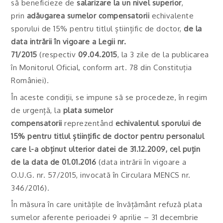
să beneficieze de
salarizare la un nivel superior
,
prin
adăugarea sumelor compensatorii
echivalente
sporului de 15% pentru titlul științific de doctor,
de la
data intrării în vigoare a Legii nr.
71/2015
(respectiv
09.04.2015
, la 3 zile de la publicarea
în Monitorul Oficial, conform art. 78 din Constituția
României).
În aceste condiții, se impune să se procedeze, în regim
de urgență, la
plata sumelor
compensatorii
reprezentând
echivalentul sporului de
15% pentru titlul științific de doctor pentru personalul
care l-a obținut ulterior datei de 31.12.2009, cel puțin
de la data de 01.01.2016
(data intrării în vigoare a
O.U.G. nr. 57/2015, invocată în Circulara MENCS nr.
346/2016).
În măsura în care unitățile de învățământ refuză plata
sumelor aferente perioadei 9 aprilie – 31 decembrie