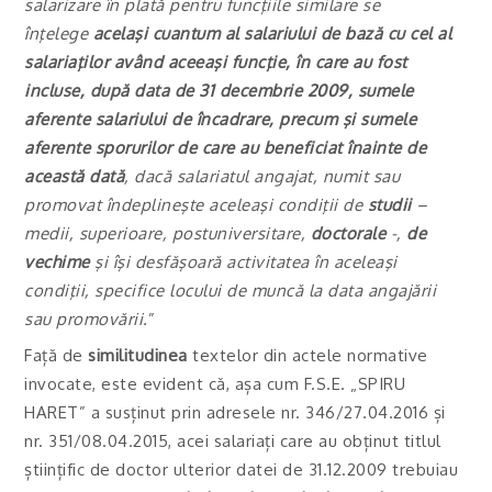
salarizare în plată pentru funcţiile similare se
înţelege
acelaşi cuantum al salariului de bază cu cel al
salariaţilor având aceeaşi funcţie, în care au fost
incluse, după data de 31 decembrie 2009, sumele
aferente salariului de încadrare, precum şi sumele
aferente sporurilor de care au beneficiat înainte de
această dată
, dacă salariatul angajat, numit sau
promovat îndeplineşte aceleaşi condiţii de
studii
–
medii, superioare, postuniversitare,
doctorale
-,
de
vechime
şi îşi desfăşoară activitatea în aceleaşi
condiţii, specifice locului de muncă la data angajării
sau promovării.
”
Față de
similitudinea
textelor din actele normative
invocate, este evident că, așa cum F.S.E. „SPIRU
HARET” a susținut prin adresele nr. 346/27.04.2016 și
nr. 351/08.04.2015, acei salariați care au obținut titlul
științific de doctor ulterior datei de 31.12.2009 trebuiau