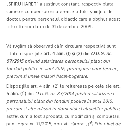
„SPIRU HARET” a susținut constant, respectiv plata
sumelor compensatorii aferente titlului științific de
doctor, pentru personalul didactic care a obținut acest
titlu ulterior datei de 31 decembrie 2009.
Vă rugăm să observați că în circulara respectivă sunt
citate dispozițiile
art. 4 alin. (1) și (2)
din
O.U.G. nr.
57/2015
privind salarizarea personaului plătit din
fonduri publice în anul 2016, prorogarea unor termen,
precum și unele măsuri fiscal-bugetare
.
Dispozițiile art. 4 alin. (2) le reiterează pe cele ale
art.
1
5 alin. (1
)
din
O.U.G. nr. 83/2014
privind salarizarea
personalului plătit din fonduri publice în anul 2015,
precum şi alte măsuri în domeniul cheltuielilor publice
,
astfel cum a fost aprobată, cu modificări și completări,
1
prin Legea nr. 71/2015, potrivit cărora:
„(1
) Prin nivel de