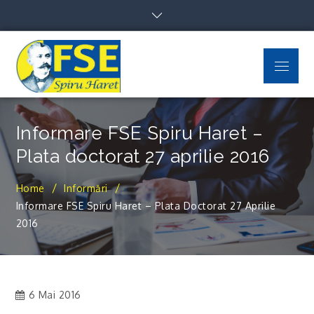
Skip
to
content
Menu
FSE Spiru Haret
Uniti suntem puternici
Informare FSE Spiru Haret –
Plata doctorat 27 aprilie 2016
Home
Informări
Informare FSE Spiru Haret – Plata Doctorat 27 Aprilie
2016
6 Mai 2016