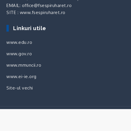
EMAIL: office@fsespiruharet.ro
SITE : www.fsespiruharet.ro
Linkuri utile
www.edu.ro
www.gov.ro
www.mmuncii.ro
www.ei-ie.org
Site-ul vechi
Copyright © 2024 | Toate drepturile rezervate.
Realizat de
Euro Web Studio
.