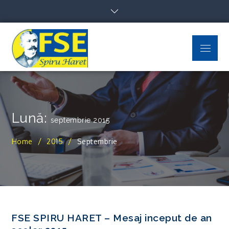
Skip
to
content
Menu
FSE Spiru Haret
Uniti suntem puternici
Lună:
septembrie 2015
Home
2015
Septembrie
FSE SPIRU HARET – Mesaj inceput de an