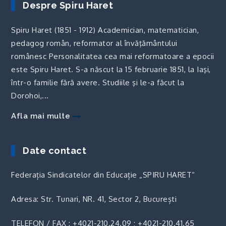
Despre Spiru Haret
Spiru Haret (1851 - 1912) Academician, matematician,
pedagog român, reformator al învăţământului
românesc Personalitatea cea mai reformatoare a epocii
este Spiru Haret. S-a născut la 15 februarie 1851, la Iaşi,
într-o familie fără avere. Studiile şi le-a făcut la
Dorohoi,...
Afla mai multe
Date contact
Federația Sindicatelor din Educație „SPIRU HARET“
Adresa: Str. Tunari, NR. 41, Sector 2, București
TELEFON / FAX :
+4021-210.24.09
;
+4021-210.41.65