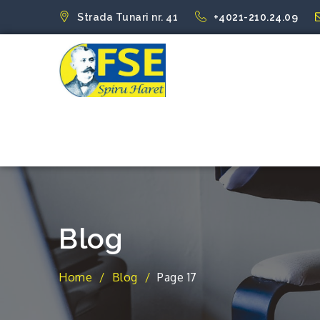
Skip
Strada Tunari nr. 41
+4021-210.24.09
to
content
FSE Spiru Har
Uniti suntem puternici
Blog
Home
Blog
Page 17