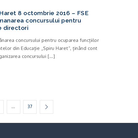
Haret 8 octombrie 2016 – FSE
amanarea concursului pentru
 directori
ânarea concursului pentru ocuparea funcțiilor
atelor din Educație „Spiru Haret“, ținând cont
anizarea concursului […]
…
37