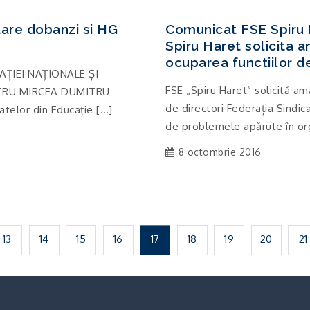
re dobanzi si HG
Comunicat FSE Spiru 
Spiru Haret solicita 
ocuparea functiilor de
AȚIEI NAȚIONALE ȘI
FSE „Spiru Haret“ solicită am
ISTRU MIRCEA DUMITRU
de directori Federația Sindic
telor din Educație […]
de problemele apărute în org
8 octombrie 2016
13
14
15
16
17
18
19
20
21