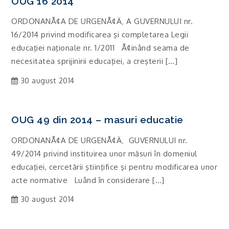
OUG 16 2014
ORDONANÅ¢A DE URGENÅ¢Ä‚ A GUVERNULUI nr.
16/2014 privind modificarea şi completarea Legii
educaţiei naţionale nr. 1/2011 Å¢inând seama de
necesitatea sprijinirii educaţiei, a creşterii […]
30 august 2014
OUG 49 din 2014 – masuri educatie
ORDONANÅ¢A DE URGENÅ¢Ä‚ GUVERNULUI nr.
49/2014 privind instituirea unor măsuri în domeniul
educaţiei, cercetării ştiinţifice şi pentru modificarea unor
acte normative Luând în considerare […]
30 august 2014