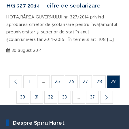
HG 327 2014 – cifre de scolarizare
HOTÄ‚RÂREA GUVERNULUI nr. 327/2014 privind
aprobarea cifrelor de şcolarizare pentru învăţământul
preuniversitar şi superior de stat în anul
şcolar/universitar 2014-2015 În temeiul art. 108 […]
30 august 2014
Paginație
1
…
25
26
27
28
29
articole
30
31
32
33
…
37
Despre Spiru Haret