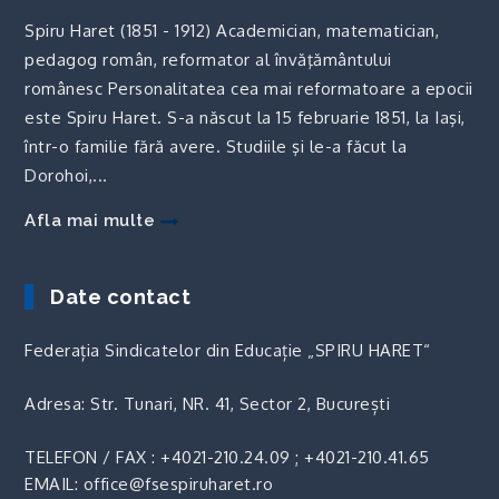
Spiru Haret (1851 - 1912) Academician, matematician,
pedagog român, reformator al învăţământului
românesc Personalitatea cea mai reformatoare a epocii
este Spiru Haret. S-a născut la 15 februarie 1851, la Iaşi,
într-o familie fără avere. Studiile şi le-a făcut la
Dorohoi,...
Afla mai multe
Date contact
Federația Sindicatelor din Educație „SPIRU HARET“
Adresa: Str. Tunari, NR. 41, Sector 2, București
TELEFON / FAX :
+4021-210.24.09
;
+4021-210.41.65
EMAIL: office@fsespiruharet.ro