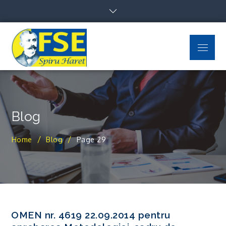
Skip
to
content
Menu
FSE Spiru Haret
Uniti suntem puternici
Blog
Home
Blog
Page 29
OMEN nr. 4619 22.09.2014 pentru