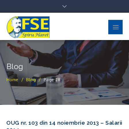
Skip
to
content
Menu
FSE Spiru Haret
Uniti suntem puternici
Blog
Home
Blog
Page 28
OUG nr. 103 din 14 noiembrie 2013 – Salarii