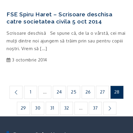
FSE Spiru Haret – Scrisoare deschisa
catre societatea civila 5 oct 2014
Scrisoare deschisă Se spune că, de la o vârstă, cei mai
mulţi dintre noi ajungem să trăim prin sau pentru copiii
noştri. Vrem să […]
3 octombrie 2014
Paginație
1
…
24
25
26
27
28
articole
29
30
31
32
…
37