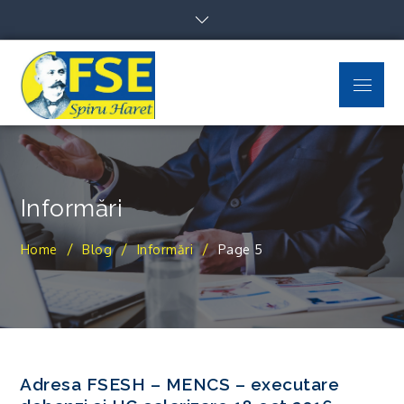
Skip
to
content
Menu
FSE Spiru Haret
Uniti suntem puternici
Informări
Home
Blog
Informări
Page 5
Adresa FSESH – MENCS – executare