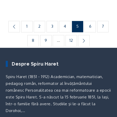
Paginație
1
2
3
4
5
6
7
articole
8
9
…
12
Despre Spiru Haret
Spiru Haret (1851 - 1912) Academician, matematician,
pedagog român, reformator al învăţământului
românesc Personalitatea cea mai reformatoare a epocii
este Spiru Haret. S-a născut la 15 februarie 1851, la Iaşi,
într-o familie fără avere. Studiile şi le-a făcut la
Dorohoi,...